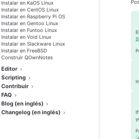
Pos
Instalar en KaOS Linux
Instalar en CentOS Linux
Instalar en Raspberry Pi OS
Instalar en Gentoo Linux
Instalar en Funtoo Linux
E
Instalar en Void Linux
S
Instalar en Slackware Linux
Instalar en FreeBSD
P
Construir QOwnNotes
Editor
Scripting
I
Contribuir
FAQ
Blog (en inglés)
Changelog (en inglés)
I
y
F