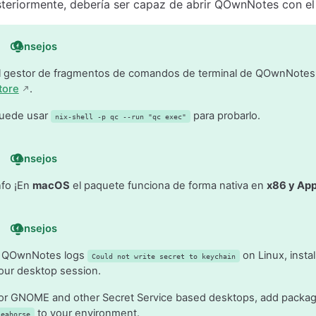
teriormente, debería ser capaz de abrir QOwnNotes con 
Consejos
l gestor de fragmentos de comandos de terminal de QOwnNote
tore
.
uede usar
para probarlo.
nix-shell -p qc --run "qc exec"
Consejos
nfo ¡En
macOS
el paquete funciona de forma nativa en
x86 y App
Consejos
f QOwnNotes logs
on Linux, insta
Could not write secret to keychain
our desktop session.
or GNOME and other Secret Service based desktops, add packa
to your environment.
seahorse