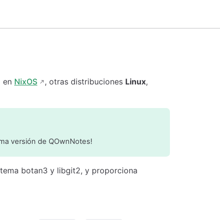
en
NixOS
, otras distribuciones
Linux
,
última versión de QOwnNotes!
istema botan3 y libgit2, y proporciona