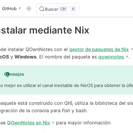
GitHub
Ctrl
K
Buscar
nstalar mediante Nix
de instalar QOwnNotes con el
gestor de paquetes de Nix
cOS
y
Windows
. El nombre del paquete es
qownnotes
.
Consejos
Lo mejor es utilizar el canal inestable de NixOS para obtener la 
paquete está construido con Qt6, utiliza la biblioteca del s
egración de la consola para fish y bash.
ase
QOwnNotes en Nix
para mayor información.