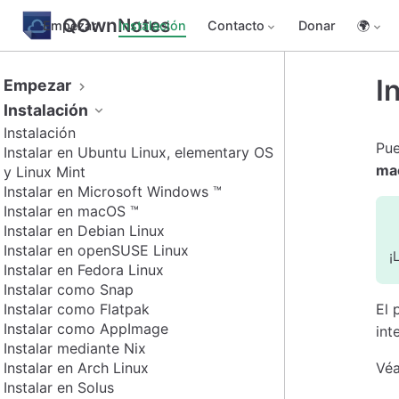
QOwnNotes
Empezar
Instalación
Contacto
Donar
🌍
I
Empezar
Instalación
Instalación
Pue
Instalar en Ubuntu Linux, elementary OS
ma
y Linux Mint
Instalar en Microsoft Windows ™
Instalar en macOS ™
Instalar en Debian Linux
Instalar en openSUSE Linux
¡
Instalar en Fedora Linux
Instalar como Snap
Instalar como Flatpak
El 
Instalar como AppImage
int
Instalar mediante Nix
Instalar en Arch Linux
Vé
Instalar en Solus