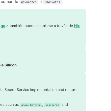
el comando
o
.
qownnotes
QOwnNotes
s
qc
también puede instalarse a través de
Nix
le Silicon
!
ll a Secret Service implementation and restart
ges such as
,
and
gnome-keyring
libsecret