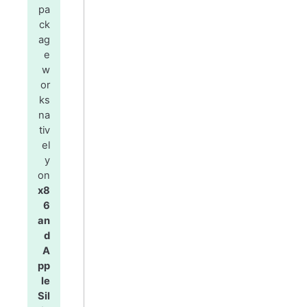
pa
ck
ag
e
w
or
ks
na
tiv
el
y
on
x8
6
an
d
A
pp
le
Sil