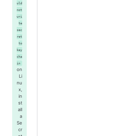
uld
not
wri
te
sec
ret
to
key
cha
in
on
Li
nu
x,
in
st
all
a
Se
cr