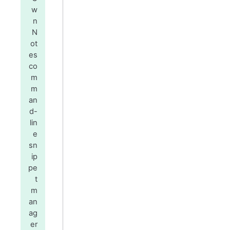
w
n
N
ot
es
co
m
m
an
d-
lin
e
sn
ip
pe
t
m
an
ag
er