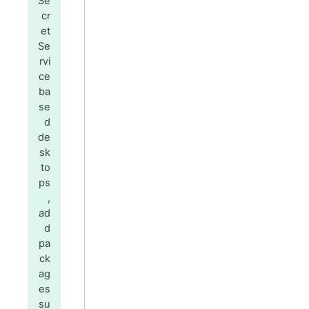
Se
cr
et
Se
rvi
ce
ba
se
d
de
sk
to
ps
,
ad
d
pa
ck
ag
es
su