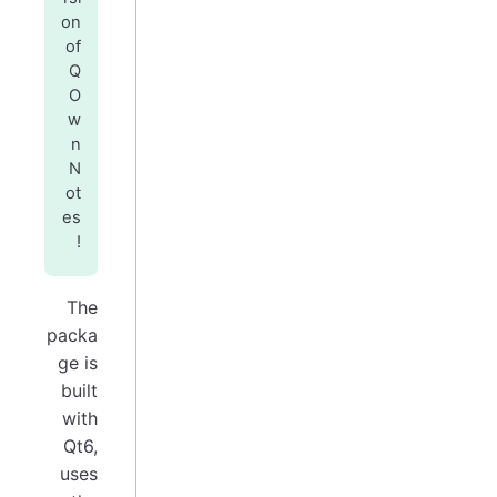
on
of
Q
O
w
n
N
ot
es
!
The
packa
ge is
built
with
Qt6,
uses