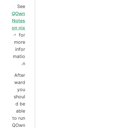
See
QOwn
Notes
on nix
for
more
infor
matio
n.
After
ward
you
shoul
d be
able
to run
QOwn