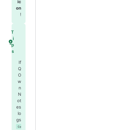
ic
on
!
T
i
p
s
If
Q
O
w
n
N
ot
es
lo
gs
Co