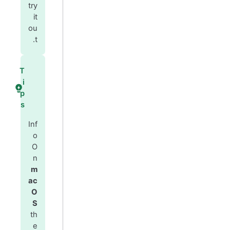
try
it
ou
t.
T
i
p
s
Inf
o
O
n
m
ac
O
S
th
e