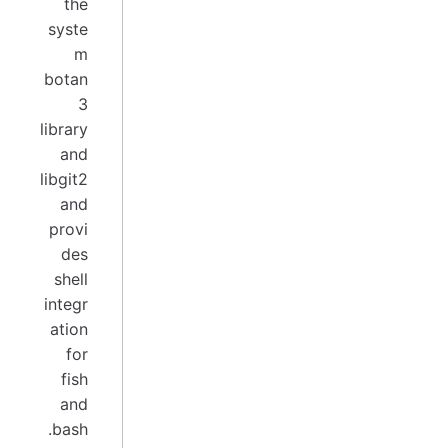
the
syste
m
botan
3
library
and
libgit2
and
provi
des
shell
integr
ation
for
fish
and
bash.