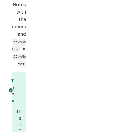
Notes
with
the
comm
and
qownno
or
tes
QOwnNo
.
tes
T
i
p
s
Th
e
Q
O