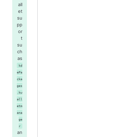
all
et
su
pp
or
t
su
ch
as
kd
ePa
cka
ges
.kw
all
etm
ana
ge
r
an