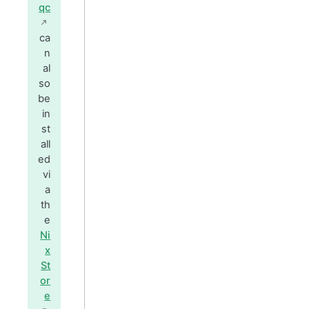
qc
ca
n
al
so
be
in
st
all
ed
vi
a
th
e
Ni
x
St
or
e