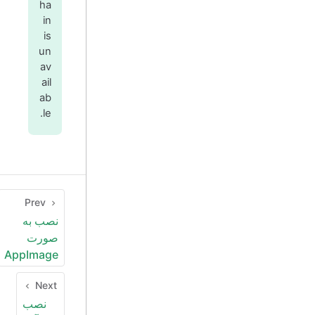
ha
in
is
un
av
ail
ab
le.
Prev
نصب به
صورت
AppImage
Next
نصب