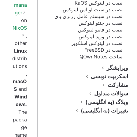
نصب در لینوکس KaOS
mana
نصب در سنت او اس لینوکس
ger
نصب در سیستم عامل رزبری پای
on
نصب در جنتو لینوکس
NixOS
نصب در فانتو لینوکس
,
نصب در ووید لینوکس
other
نصب در لینوکس اسلکویر
نصب در FreeBSD
Linux
ساخت QOwnNotes
distrib
utions
ویرایشگر
,
اسکریپت نویسی
macO
مشارکت
S
and
سوالات متداول
Wind
وبلاگ (به انگلیسی)
ows
.
تغییرات (به انگلیسی)
The
packa
ge
name