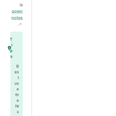
is
qown
notes
.
T
i
p
s
B
es
t
us
e
th
e
Ni
x