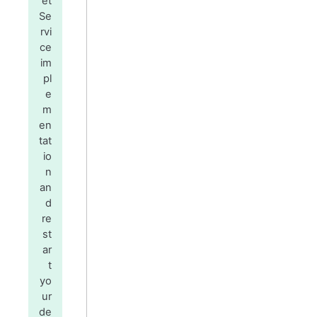
et
Se
rvi
ce
im
pl
e
m
en
tat
io
n
an
d
re
st
ar
t
yo
ur
de