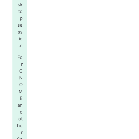
sk
to
p
se
ss
io
n.
Fo
r
G
N
O
M
E
an
d
ot
he
r