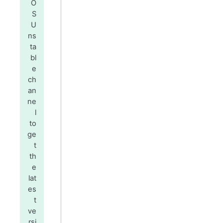
O
S
U
ns
ta
bl
e
ch
an
ne
l
to
ge
t
th
e
lat
es
t
ve
rsi