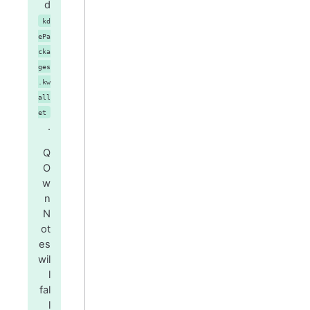
d
kd
ePa
cka
ges
.kw
all
et
.
Q
O
w
n
N
ot
es
wil
l
fal
l