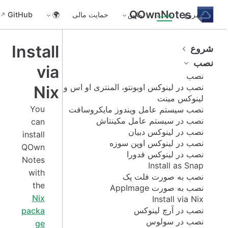
QOwnNotes
GitHub
🌍
حمایت مالی
تماس
نصب
شروع
Install
شروع
نصب
via
نصب
نصب در لینوکس اوبونتو، المنتری او اس و
Nix
لینوکس مینت
You
نصب سیستم عامل ویندوز مایکروسافت
نصب در سیستم عامل مکینتاش
can
نصب در لینوکس دبیان
install
نصب در لینوکس اوپن سوزه
QOwn
نصب در لینوکس فدورا
Notes
Install as Snap
with
نصب به صورت فلت پک
the
نصب به صورت AppImage
Nix
Install via Nix
نصب در آرچ لینوکس
packa
نصب در سولوس
ge