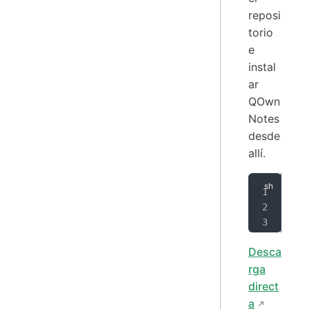
reposi
torio
e
instal
ar
QOwn
Notes
desde
allí.
zyp
zyp
zyp
Desca
rga
direct
a