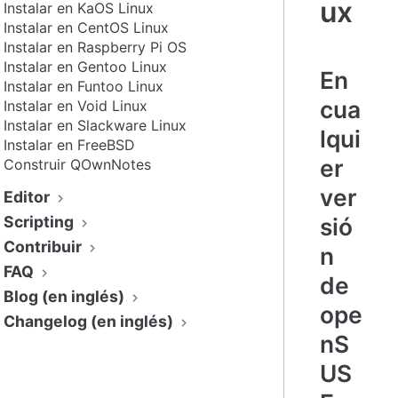
ux
Instalar en KaOS Linux
Instalar en CentOS Linux
Instalar en Raspberry Pi OS
Instalar en Gentoo Linux
En
Instalar en Funtoo Linux
cua
Instalar en Void Linux
Instalar en Slackware Linux
lqui
Instalar en FreeBSD
er
Construir QOwnNotes
ver
Editor
Scripting
sió
Contribuir
n
FAQ
de
Blog (en inglés)
ope
Changelog (en inglés)
nS
US