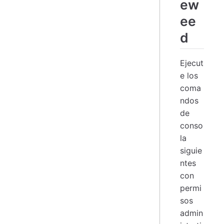
ew
ee
d
Ejecut
e los
coma
ndos
de
conso
la
siguie
ntes
con
permi
sos
admin