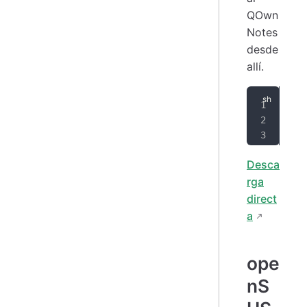
QOwn
Notes
desde
allí.
zyp
zyp
zyp
Desca
rga
direct
a
ope
nS