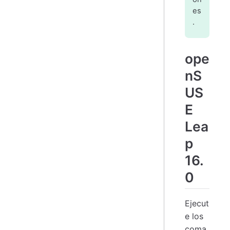
es
.
ope
nS
US
E
Lea
p
16.
0
Ejecut
e los
coma