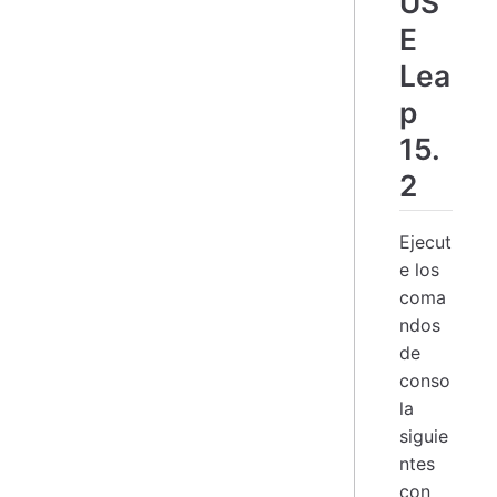
US
E
Lea
p
15.
2
Ejecut
e los
coma
ndos
de
conso
la
siguie
ntes
con