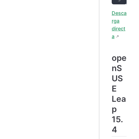
Desca
rga
direct
a
ope
nS
US
E
Lea
p
15.
4