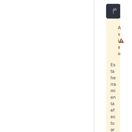
opi
A
v
i
s
o
Es
ta
he
rra
mi
en
ta
ef
ec
tu
ar