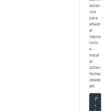
istrati
vos
para
añadir
el
reposi
torio
e
instal
ar
QOwn
Notes
desde
allí.
zyp
zyp
zyp