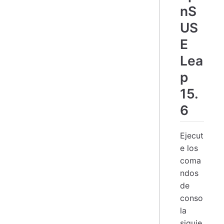
nS
US
E
Lea
p
15.
6
Ejecut
e los
coma
ndos
de
conso
la
siguie