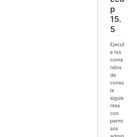
p
15.
5
Ejecut
e los
coma
ndos
de
conso
la
siguie
ntes
con
permi
sos
admin