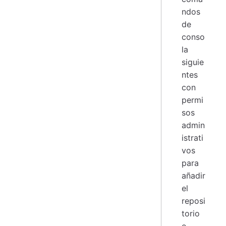
ndos
de
conso
la
siguie
ntes
con
permi
sos
admin
istrati
vos
para
añadir
el
reposi
torio
e