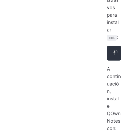
istrati
vos
para
instal
ar
:
opi
zyp
A
contin
uació
n,
instal
e
QOwn
Notes
con: