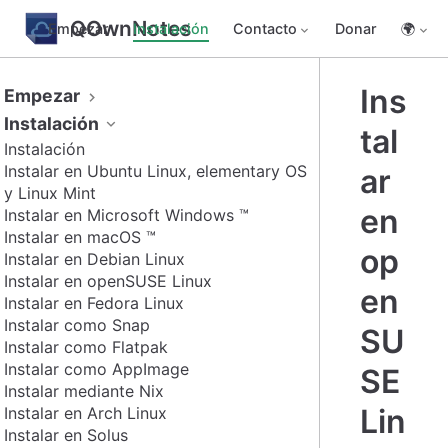
QOwnNotes
Empezar
Instalación
Contacto
Donar
🌍
Ins
Empezar
Instalación
tal
Instalación
Instalar en Ubuntu Linux, elementary OS
ar
y Linux Mint
en
Instalar en Microsoft Windows ™
Instalar en macOS ™
op
Instalar en Debian Linux
Instalar en openSUSE Linux
en
Instalar en Fedora Linux
Instalar como Snap
SU
Instalar como Flatpak
Instalar como AppImage
SE
Instalar mediante Nix
Lin
Instalar en Arch Linux
Instalar en Solus