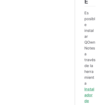
E
Es
posibl
e
instal
ar
QOwn
Notes
a
través
de la
herra
mient
a
Instal
ador
de