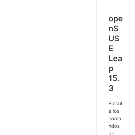
ope
nS
US
E
Lea
p
15.
3
Ejecut
e los
coma
ndos
de