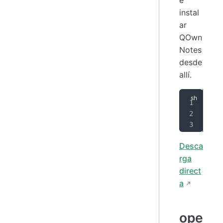
instal
ar
QOwn
Notes
desde
allí.
zyp
zyp
zyp
Desca
rga
direct
a
ope