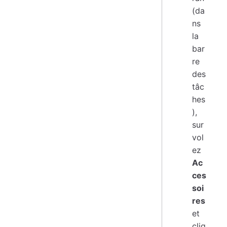
(da
ns
la
bar
re
des
tâc
hes
),
sur
vol
ez
Ac
ces
soi
res
et
cliq