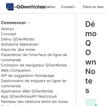
QOwnNotes
Commencer
Installation
Contact
Faire un don
Dé
Commencer
Aperçu
mo
Concept
Démo QOwnNotes
Q
Antisèche Markdown
Importer des notes
O
Paramètres de l'interface de ligne de
wn
commande
Extension de navigateur QOwnNotes
No
Web Companion
API de suggestion Homepage
te
Gestionnaire de snippets en ligne de
commande
s
Application Web QOwnNotes
App QOwnNotesAPI Nextcloud
Panneau des relations entre les notes