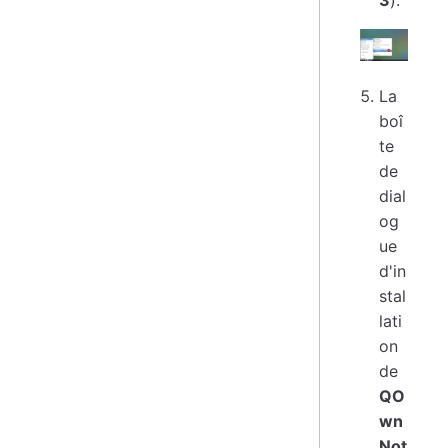
3
).
La
boî
te
de
dial
og
ue
d'in
stal
lati
on
de
QO
wn
Not