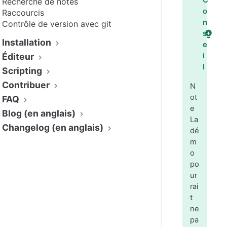
C
Recherche de notes
o
Raccourcis
n
Contrôle de version avec git
s
Installation
e
Éditeur
i
l
Scripting
Contribuer
N
ot
FAQ
e
Blog (en anglais)
La
Changelog (en anglais)
dé
m
o
po
ur
rai
t
ne
pa