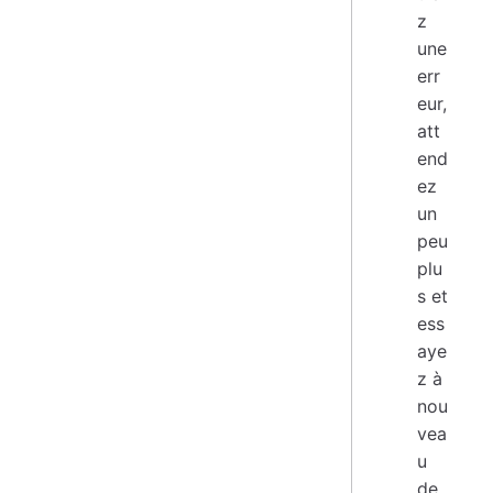
z
une
err
eur,
att
end
ez
un
peu
plu
s et
ess
aye
z à
nou
vea
u
de