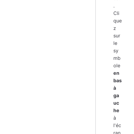
.
Cli
que
z
sur
le
sy
mb
ole
en
bas
à
ga
uc
he
à
l'éc
ran