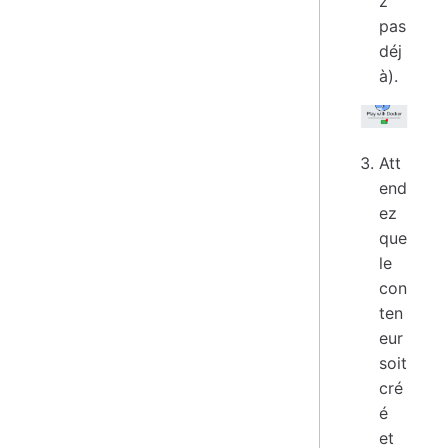
z
pas
déj
à).
Att
end
ez
que
le
con
ten
eur
soit
cré
é
et