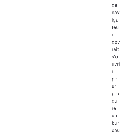
de
nav
iga
teu
r
dev
rait
s'o
uvri
r
po
ur
pro
dui
re
un
bur
eau