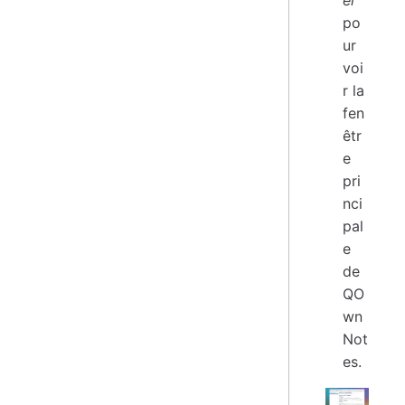
po
ur
voi
r la
fen
êtr
e
pri
nci
pal
e
de
QO
wn
Not
es.