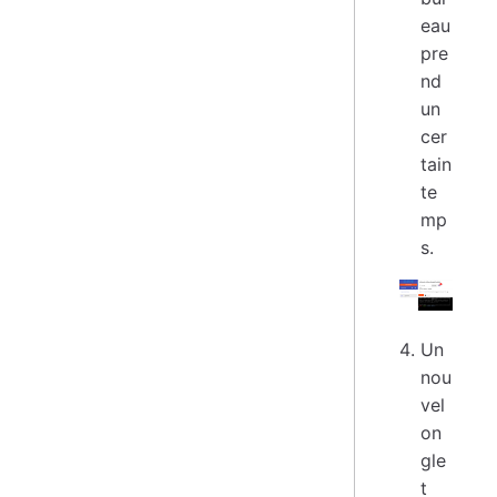
eau
pre
nd
un
cer
tain
te
mp
s.
Un
nou
vel
on
gle
t