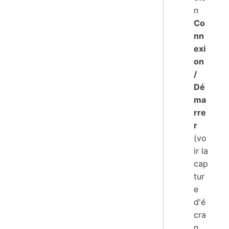
n
Co
nn
exi
on
/
Dé
ma
rre
r
(vo
ir la
cap
tur
e
d'é
cra
n