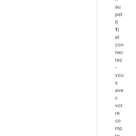
au
pet
it
1
)
et
con
nec
tez
-
vou
s
ave
c
vot
re
co
mp
te