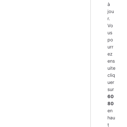
à
jou
r.
Vo
us
po
urr
ez
ens
uite
cliq
uer
sur
60
80
en
hau
t