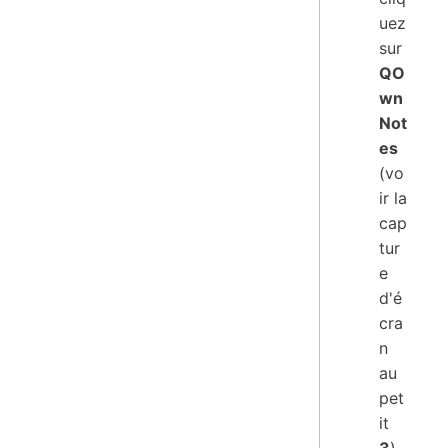
uez
sur
QO
wn
Not
es
(vo
ir la
cap
tur
e
d'é
cra
n
au
pet
it