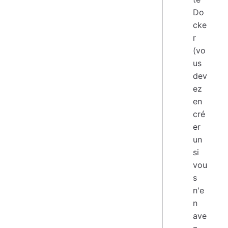
Do
cke
r
(vo
us
dev
ez
en
cré
er
un
si
vou
s
n'e
n
ave