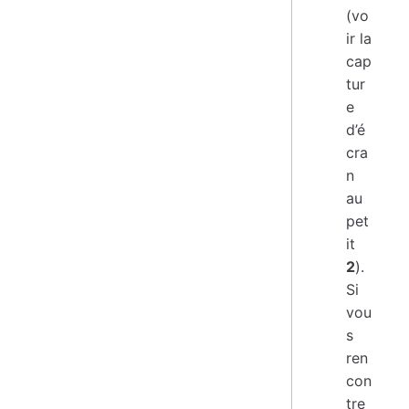
(vo
ir la
cap
tur
e
d’é
cra
n
au
pet
it
2
).
Si
vou
s
ren
con
tre