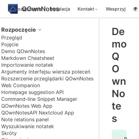
QOwnNotes
Rozpoczęcie
Instalacja
Kontakt
Wesprzyj
🌍
De
Rozpoczęcie
Przegląd
mo
Pojęcie
Demo QOwnNotes
Q
Markdown Cheatsheet
Importowanie notatek
O
Argumenty interfejsu wiersza poleceń
wn
Rozszerzenie przeglądarki QOwnNotes
Web Companion
No
Homepage suggestion API
Command-line Snippet Manager
te
QOwnNotes Web App
QOwnNotesAPI Nextcloud App
s
Note relations panel
Wyszukiwanie notatek
Skróty