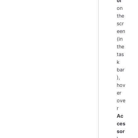
ol
on
the
scr
een
(in
the
tas
k
bar
),
hov
er
ove
r
Ac
ces
sor