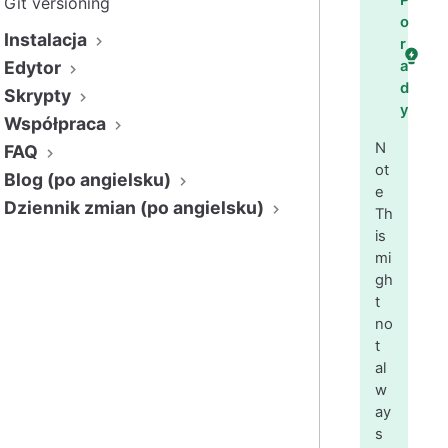
P
Git versioning
o
Instalacja
r
Edytor
a
d
Skrypty
y
Współpraca
N
FAQ
ot
Blog (po angielsku)
e
Dziennik zmian (po angielsku)
Th
is
mi
gh
t
no
t
al
w
ay
s