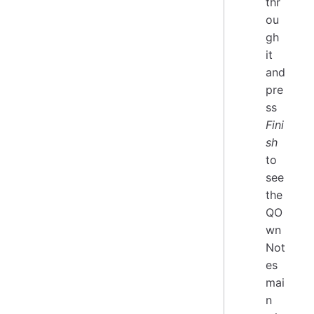
thr
ou
gh
it
and
pre
ss
Fini
sh
to
see
the
QO
wn
Not
es
mai
n