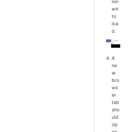
nm
ent
to
loa
d.
A
ne
w
bro
ws
er
tab
sho
uld
op
en