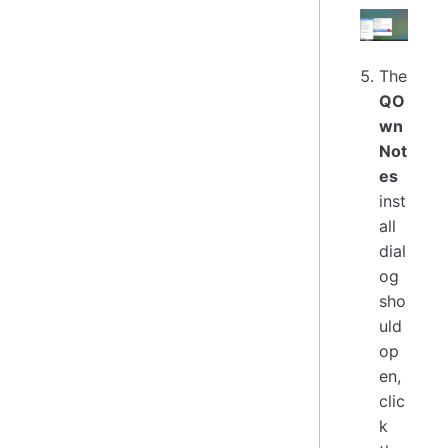
The
QO
wn
Not
es
inst
all
dial
og
sho
uld
op
en,
clic
k