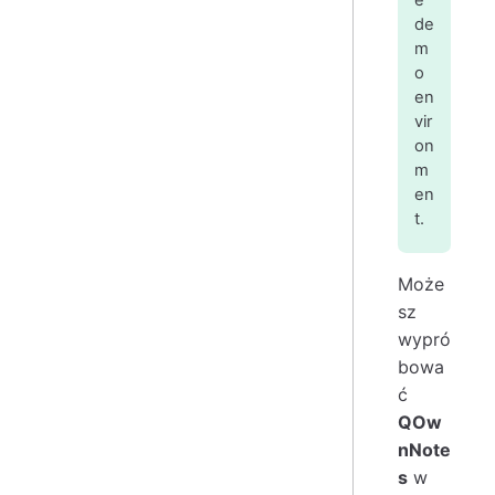
e
de
m
o
en
vir
on
m
en
t.
Może
sz
wypró
bowa
ć
QOw
nNote
s
w