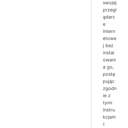
swojej
przegl
ądarc
e
intern
etowe
j bez
instal
owani
a go,
postę
pując
zgodn
ie z
tymi
instru
kcjam
i: