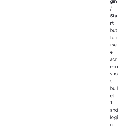
gin
/
Sta
rt
but
ton
(se
e
scr
een
sho
t
bull
et
1
)
and
logi
n