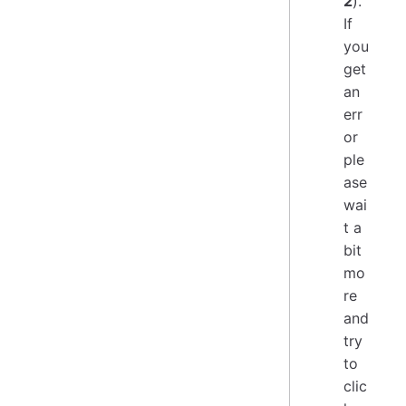
2
).
If
you
get
an
err
or
ple
ase
wai
t a
bit
mo
re
and
try
to
clic