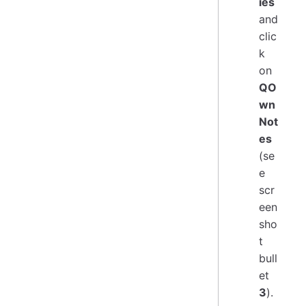
ies
and
clic
k
on
QO
wn
Not
es
(se
e
scr
een
sho
t
bull
et
3
).