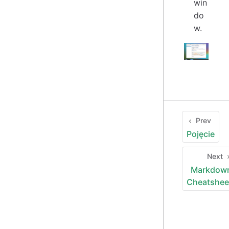
win
do
w.
Prev
Pojęcie
Next
Markdow
Cheatshee