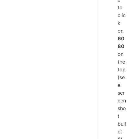
to
clic
k
on
60
80
on
the
top
(se
e
scr
een
sho
t
bull
et