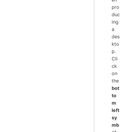
pro
duc
ing
a
des
kto
p.
Cli
ck
on
the
bot
to
m
left
sy
mb