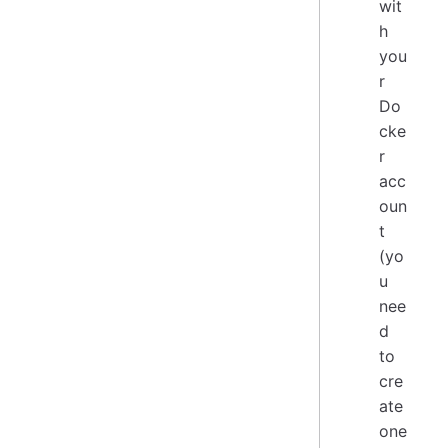
wit
h
you
r
Do
cke
r
acc
oun
t
(yo
u
nee
d
to
cre
ate
one