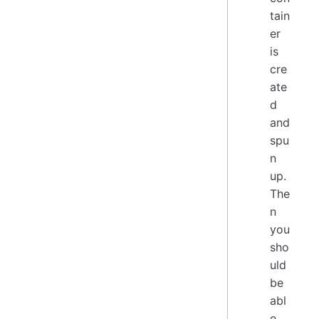
tain
er
is
cre
ate
d
and
spu
n
up.
The
n
you
sho
uld
be
abl
e