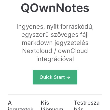
QOwnNotes
Ingyenes, nyílt forráskódú,
egyszerű szöveges fájl
markdown jegyzetelés
Nextcloud / ownCloud
integrációval
Quick Start →
A
Kis
Testresza
jegyzetek
lábnyom
bás