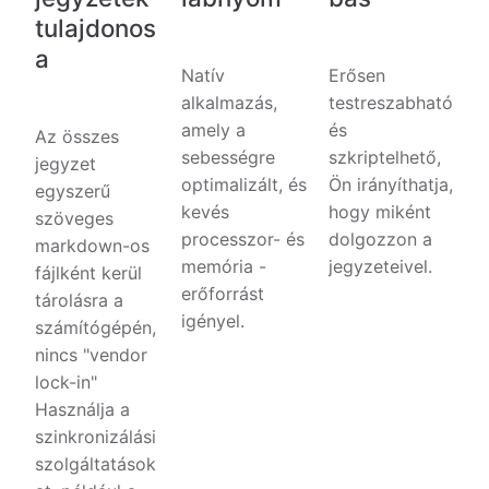
tulajdonos
a
Natív
Erősen
alkalmazás,
testreszabható
amely a
és
Az összes
sebességre
szkriptelhető,
jegyzet
optimalizált, és
Ön irányíthatja,
egyszerű
kevés
hogy miként
szöveges
processzor- és
dolgozzon a
markdown-os
memória -
jegyzeteivel.
fájlként kerül
erőforrást
tárolásra a
igényel.
számítógépén,
nincs "vendor
lock-in"
Használja a
szinkronizálási
szolgáltatások