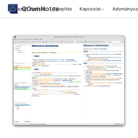
QOwnNotes
Kezdő lépések
Telepítés
Kapcsolat
Adományoz