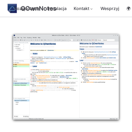
QOwnNotes
Rozpoczęcie
Instalacja
Kontakt
Wesprzyj
🌍