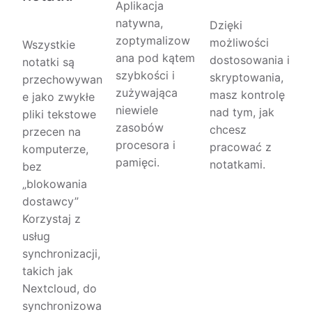
Aplikacja
natywna,
Dzięki
zoptymalizow
możliwości
Wszystkie
ana pod kątem
dostosowania i
notatki są
szybkości i
skryptowania,
przechowywan
zużywająca
masz kontrolę
e jako zwykłe
niewiele
nad tym, jak
pliki tekstowe
zasobów
chcesz
przecen na
procesora i
pracować z
komputerze,
pamięci.
notatkami.
bez
„blokowania
dostawcy”
Korzystaj z
usług
synchronizacji,
takich jak
Nextcloud, do
synchronizowa