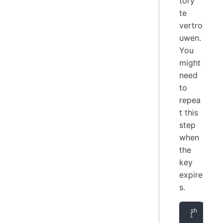
tory
te
vertro
uwen.
You
might
need
to
repea
t this
step
when
the
key
expire
s.
SIG
sud