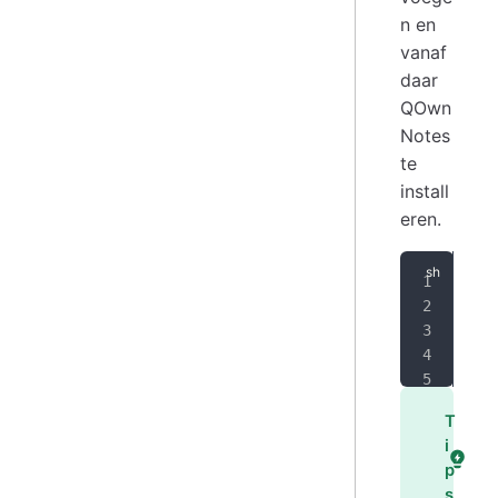
n en
vanaf
daar
QOwn
Notes
te
install
eren.
SIG
ARC
ech
sud
sud
T
i
p
s