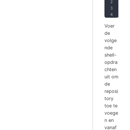
cur
sud
Voer
de
volge
nde
shell-
opdra
chten
uit om
de
reposi
tory
toe te
voege
n en
vanaf