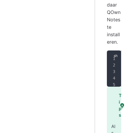
daar
QOwn
Notes
te
install
eren.
SIG
ARC
ech
sud
sud
T
i
p
s
Al