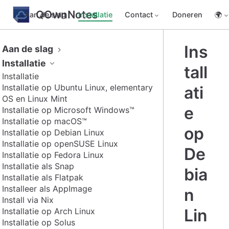
QOwnNotes
Aan de slag
Installatie
Contact
Doneren
🌍
Ins
Aan de slag
Installatie
tall
Installatie
Installatie op Ubuntu Linux, elementary
ati
OS en Linux Mint
e
Installatie op Microsoft Windows™
Installatie op macOS™
op
Installatie op Debian Linux
Installatie op openSUSE Linux
De
Installatie op Fedora Linux
Installatie als Snap
bia
Installatie als Flatpak
Installeer als AppImage
n
Install via Nix
Lin
Installatie op Arch Linux
Installatie op Solus