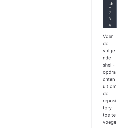
SIG
sud
cur
sud
Voer
de
volge
nde
shell-
opdra
chten
uit om
de
reposi
tory
toe te
voege