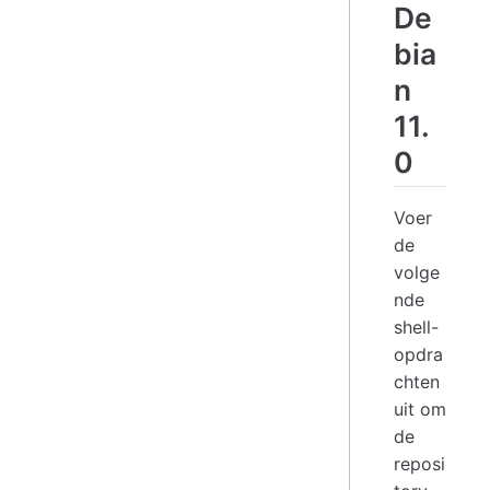
De
bia
n
11.
0
Voer
de
volge
nde
shell-
opdra
chten
uit om
de
reposi