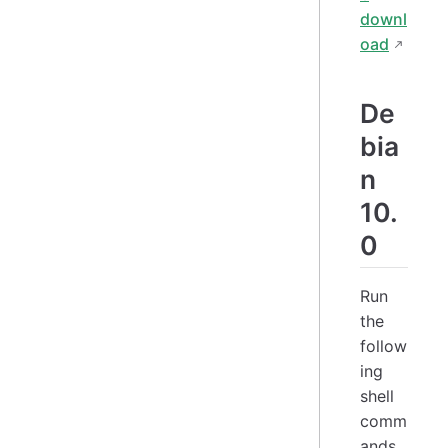
downl
oad
De
bia
n
10.
0
Run
the
follow
ing
shell
comm
ands