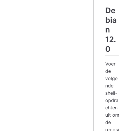
De
bia
n
12.
0
Voer
de
volge
nde
shell-
opdra
chten
uit om
de
reposi