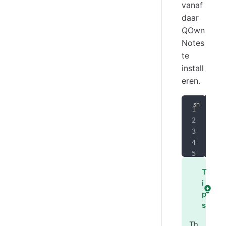
vanaf
daar
QOwn
Notes
te
install
eren.
SIG
ARC
ech
sud
sud
T
i
p
s
Th