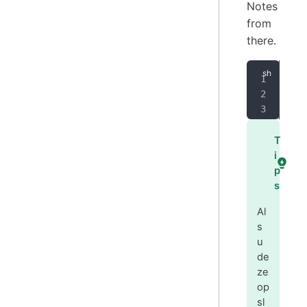
Notes
from
there.
sud
sud
sud
T
i
p
s
Al
s
u
de
ze
op
sl