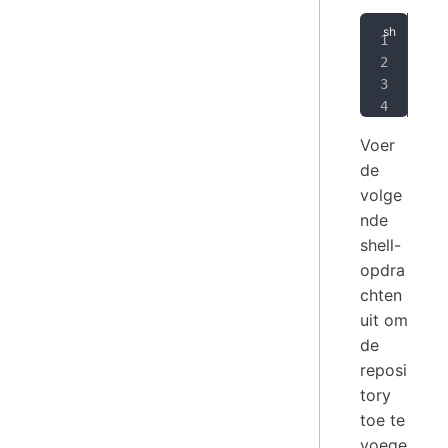
SIG
sud
cur
sud
Voer
de
volge
nde
shell-
opdra
chten
uit om
de
reposi
tory
toe te
voege