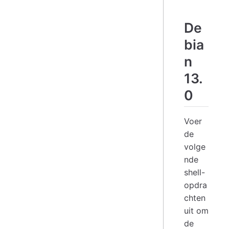
De
bia
n
13.
0
Voer
de
volge
nde
shell-
opdra
chten
uit om
de