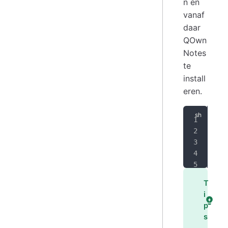
n en
vanaf
daar
QOwn
Notes
te
install
eren.
SIG
ARC
ech
sud
sud
T
i
p
s