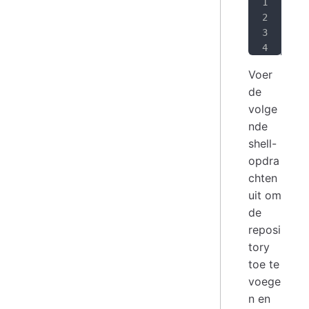
SIG
sud
cur
sud
Voer
de
volge
nde
shell-
opdra
chten
uit om
de
reposi
tory
toe te
voege
n en