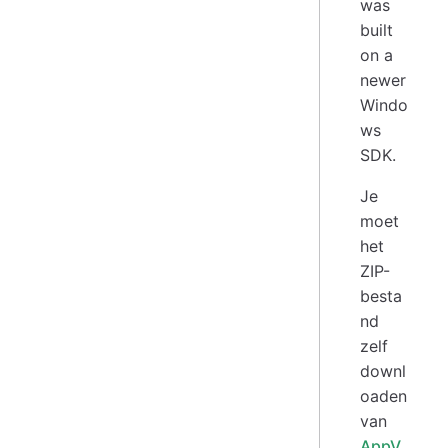
was
built
on a
newer
Windo
ws
SDK.
Je
moet
het
ZIP-
besta
nd
zelf
downl
oaden
van
AppV