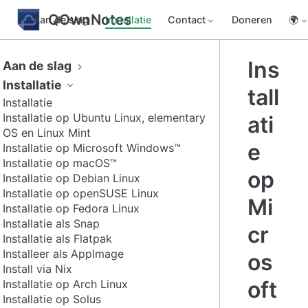
QOwnNotes
Aan de slag
Installatie
Contact
Doneren
🌍
Ins
Aan de slag
Installatie
tall
Installatie
Installatie op Ubuntu Linux, elementary
ati
OS en Linux Mint
e
Installatie op Microsoft Windows™
Installatie op macOS™
op
Installatie op Debian Linux
Installatie op openSUSE Linux
Mi
Installatie op Fedora Linux
Installatie als Snap
cr
Installatie als Flatpak
Installeer als AppImage
os
Install via Nix
oft
Installatie op Arch Linux
Installatie op Solus