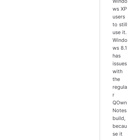
Windo
ws XP
users
to still
use it.
Windo
ws 8.1
has
issues
with
the
regula
r
QOwn
Notes
build,
becau
se it