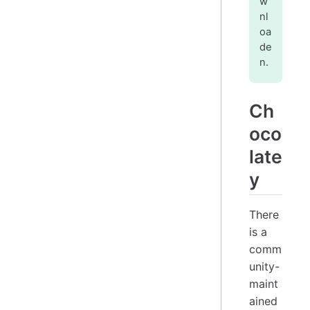
w
nl
oa
de
n.
Ch
oco
late
y
There
is a
comm
unity-
maint
ained