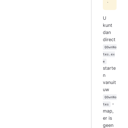
.
U
kunt
dan
direct
QOwnNo
tes.ex
e
starte
n
vanuit
uw
QOwnNo
-
tes
map,
er is
geen