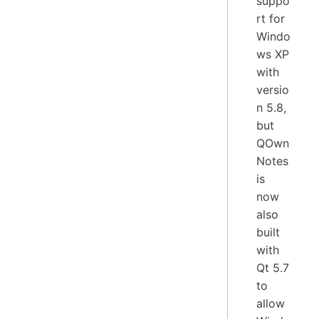
suppo
rt for
Windo
ws XP
with
versio
n 5.8,
but
QOwn
Notes
is
now
also
built
with
Qt 5.7
to
allow