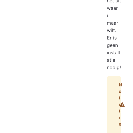
het uit
waar
u
maar
wilt.
Er is
geen
install
atie
nodig!
N
o
t
i
t
i
e