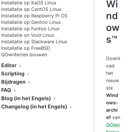
Wi
Installatie op KaOS Linux
Installatie op CentOS Linux
nd
Installatie op Raspberry Pi OS
Installatie op Gentoo Linux
ow
Installatie op Funtoo Linux
Installatie on Void Linux
s™
Installatie op Slackware Linux
Installatie op FreeBSD
QOwnNotes bouwen
Downl
Editor
oad
het
Scripting
nieuw
Bijdragen
ste
FAQ
Wind
Blog (in het Engels)
ows-
Changelog (in het Engels)
archi
ef
van
QOwn
Notes