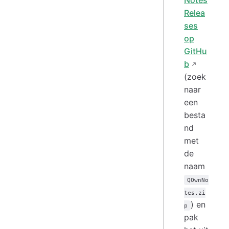
Relea
ses
op
GitHu
b
(zoek
naar
een
besta
nd
met
de
naam
QOwnNo
tes.zi
) en
p
pak