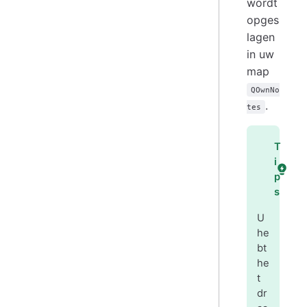
wordt
opges
lagen
in uw
map
QOwnNo
.
tes
T
i
p
s
U
he
bt
he
t
dr