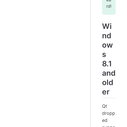
rd!
Wi
nd
ow
s
8.1
and
old
er
Qt
dropp
ed