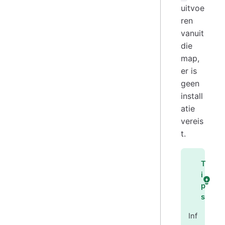
uitvoe
ren
vanuit
die
map,
er is
geen
install
atie
vereis
t.
T
i
p
s
Inf