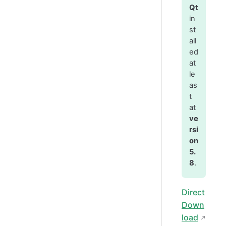
Qt
in
st
all
ed
at
le
as
t
at
ve
rsi
on
5.
8
.
Direct
Down
load