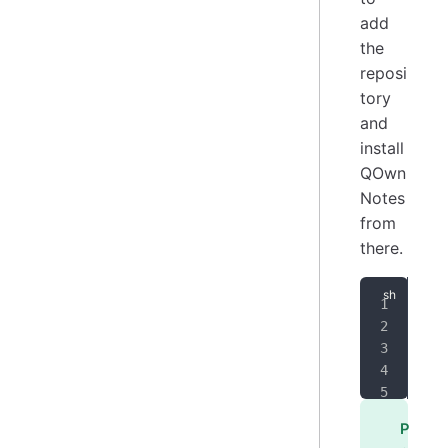
add
the
reposi
tory
and
install
QOwn
Notes
from
there.
SIG
ARC
ech
sud
sud
P