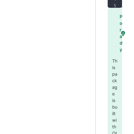
sud
P
o
r
a
d
y
Th
is
pa
ck
ag
e
is
bu
ilt
wi
th
Qt