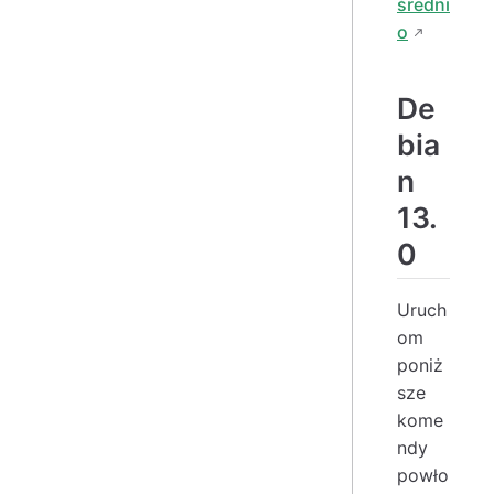
średni
o
De
bia
n
13.
0
Uruch
om
poniż
sze
kome
ndy
powło