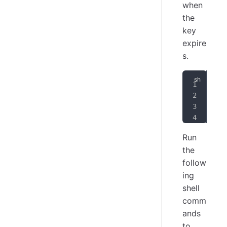
when
the
key
expire
s.
SIG
sud
cur
sud
Run
the
follow
ing
shell
comm
ands
to