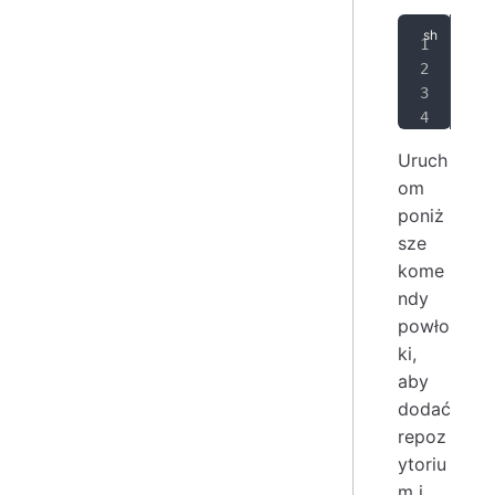
SIG
sud
cur
sud
Uruch
om
poniż
sze
kome
ndy
powło
ki,
aby
dodać
repoz
ytoriu
m i