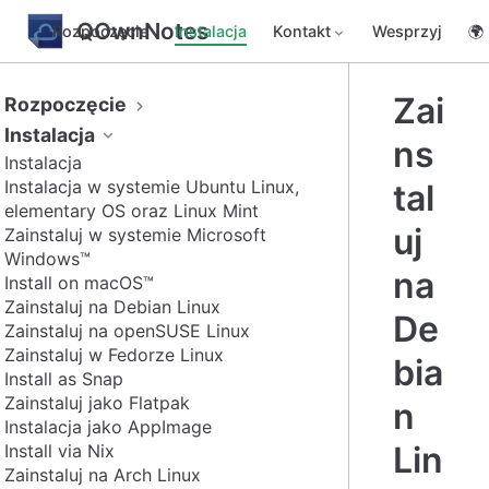
QOwnNotes
Rozpoczęcie
Instalacja
Kontakt
Wesprzyj
🌍
Zai
Rozpoczęcie
Instalacja
ns
Instalacja
Instalacja w systemie Ubuntu Linux,
tal
elementary OS oraz Linux Mint
uj
Zainstaluj w systemie Microsoft
Windows™
na
Install on macOS™
Zainstaluj na Debian Linux
De
Zainstaluj na openSUSE Linux
Zainstaluj w Fedorze Linux
bia
Install as Snap
Zainstaluj jako Flatpak
n
Instalacja jako AppImage
Lin
Install via Nix
Zainstaluj na Arch Linux