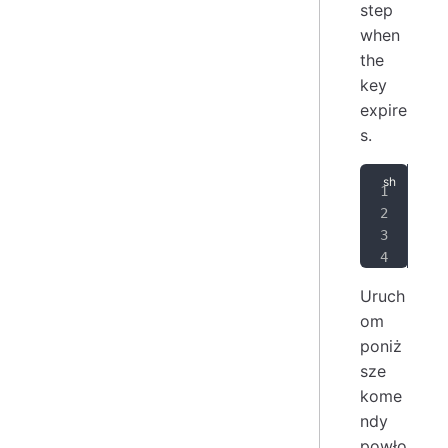
step
when
the
key
expire
s.
SIG
sud
cur
sud
Uruch
om
poniż
sze
kome
ndy
powło