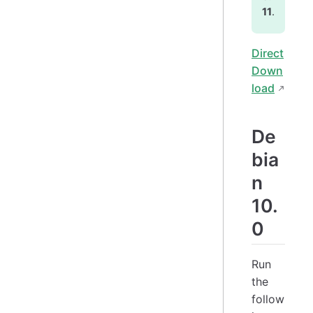
11
.
Direct
Down
load
De
bia
n
10.
0
Run
the
follow