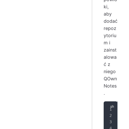
ki,
aby
dodać
repoz
ytoriu
m i
zainst
alowa
ć z
niego
QOwn
Notes
.
SIG
ARC
ech
sud