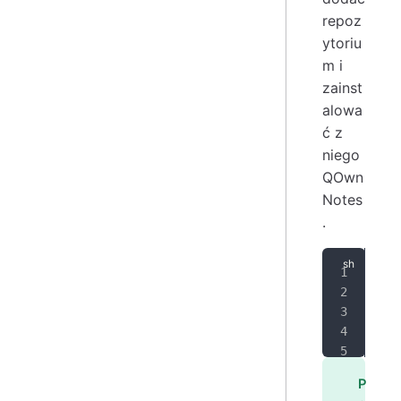
repoz
ytoriu
m i
zainst
alowa
ć z
niego
QOwn
Notes
.
SIG
ARC
ech
sud
sud
P