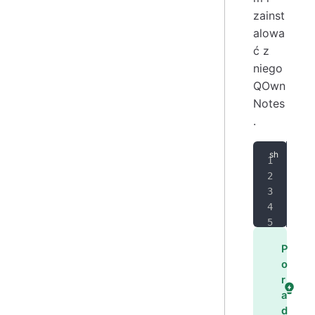
zainst
alowa
ć z
niego
QOwn
Notes
.
SIG
ARC
ech
sud
sud
P
o
r
a
d