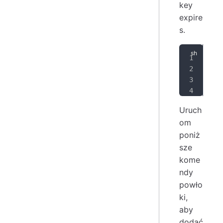
key
expire
s.
SIG
sud
cur
sud
Uruch
om
poniż
sze
kome
ndy
powło
ki,
aby
dodać