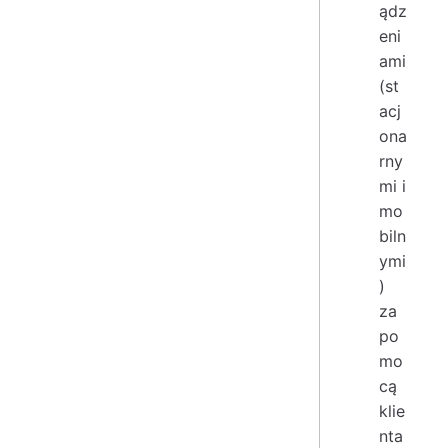
ądz
eni
ami
(st
acj
ona
rny
mi i
mo
biln
ymi
)
za
po
mo
cą
klie
nta