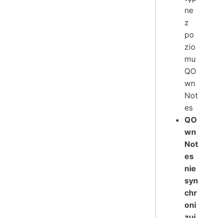
ne
z
po
zio
mu
QO
wn
Not
es
QO
wn
Not
es
nie
syn
chr
oni
zuj