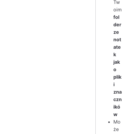
Tw
oim
fol
der
ze
not
ate
k
jak
o
plik
i
zna
czn
ikó
w
Mo
że