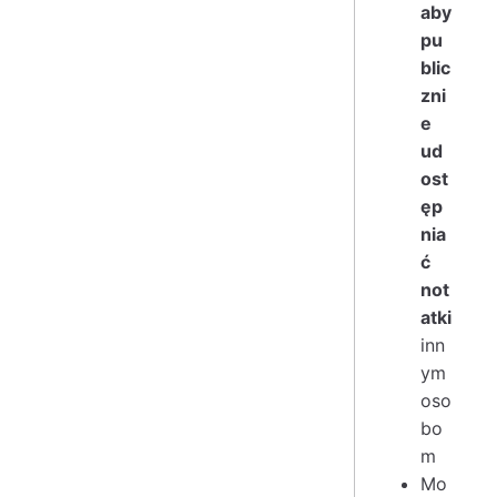
aby
pu
blic
zni
e
ud
ost
ęp
nia
ć
not
atki
inn
ym
oso
bo
m
Mo