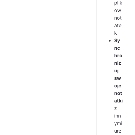
plik
ów
not
ate
k
Sy
nc
hro
niz
uj
sw
oje
not
atki
z
inn
ymi
urz