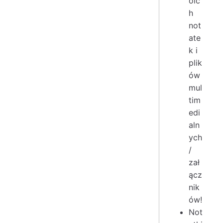
oic
h
not
ate
k i
plik
ów
mul
tim
edi
aln
ych
/
zał
ącz
nik
ów!
Not