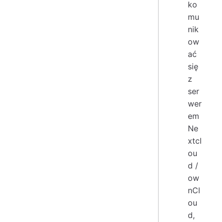
ko
mu
nik
ow
ać
się
z
ser
wer
em
Ne
xtcl
ou
d /
ow
nCl
ou
d,