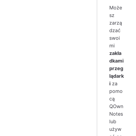
Może
sz
zarzą
dzać
swoi
mi
zakła
dkami
przeg
lądark
i
za
pomo
cą
QOwn
Notes
lub
używ