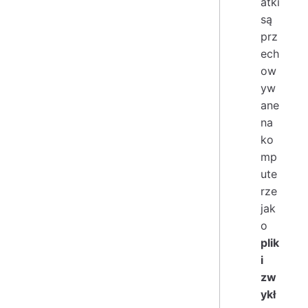
atki
są
prz
ech
ow
yw
ane
na
ko
mp
ute
rze
jak
o
plik
i
zw
ykł