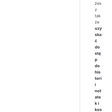
żes
z
tak
że
uzy
ska
ć
do
stę
p
do
his
tori
i
not
ate
k i
kos