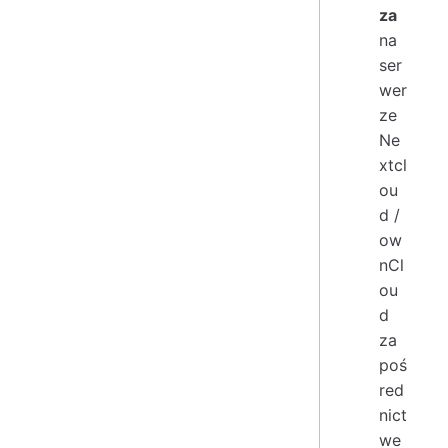
za
na
ser
wer
ze
Ne
xtcl
ou
d /
ow
nCl
ou
d
za
poś
red
nict
we