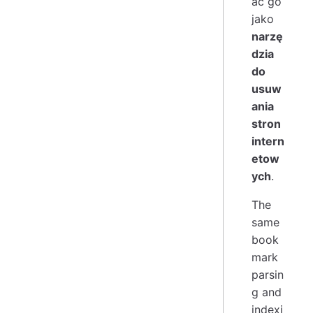
ać go
jako
narzę
dzia
do
usuw
ania
stron
intern
etow
ych
.
The
same
book
mark
parsin
g and
indexi