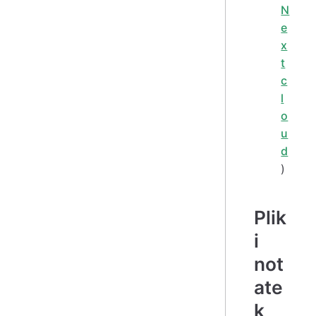
N
e
x
t
c
l
o
u
d
)
Plik
i
not
ate
k