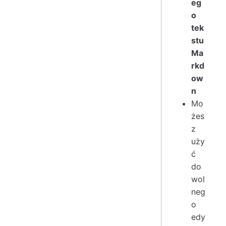
eg
o
tek
stu
Ma
rkd
ow
n
Mo
żes
z
uży
ć
do
wol
neg
o
edy