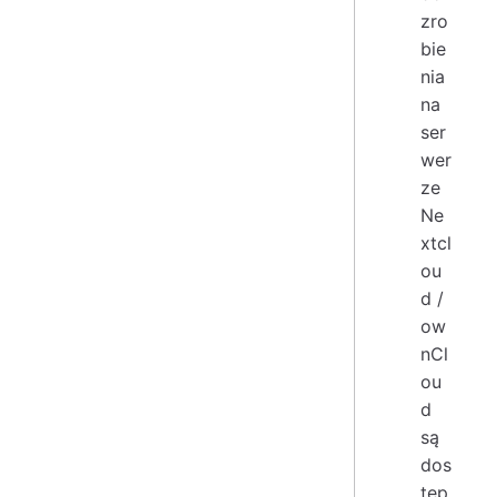
zro
bie
nia
na
ser
wer
ze
Ne
xtcl
ou
d /
ow
nCl
ou
d
są
dos
tęp