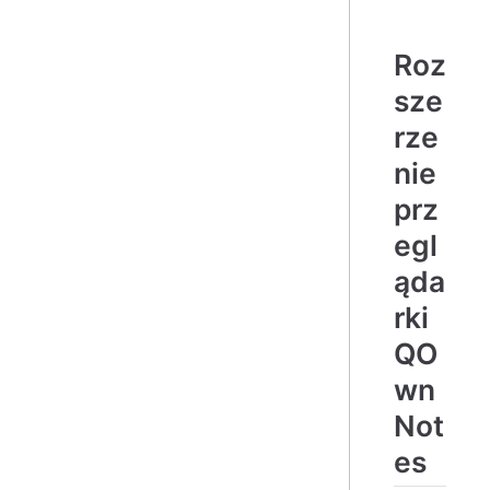
Roz
sze
rze
nie
prz
egl
ąda
rki
QO
wn
Not
es