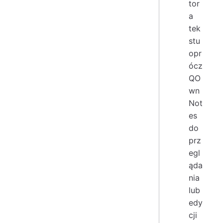
tor
a
tek
stu
opr
ócz
QO
wn
Not
es
do
prz
egl
ąda
nia
lub
edy
cji