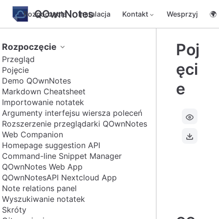
QOwnNotes
Rozpoczęcie
Instalacja
Kontakt
Wesprzyj
🌍
Poj
Rozpoczęcie
Przegląd
ęci
Pojęcie
Demo QOwnNotes
e
Markdown Cheatsheet
Importowanie notatek
Argumenty interfejsu wiersza poleceń
Rozszerzenie przeglądarki QOwnNotes
Web Companion
Homepage suggestion API
Command-line Snippet Manager
QOwnNotes Web App
QOwnNotesAPI Nextcloud App
Note relations panel
Wyszukiwanie notatek
Skróty