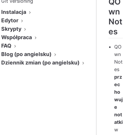
QO
Git versioning
wn
Instalacja
Not
Edytor
Skrypty
es
Współpraca
FAQ
QO
Blog (po angielsku)
wn
Not
Dziennik zmian (po angielsku)
es
prz
ec
ho
wuj
e
not
atki
w