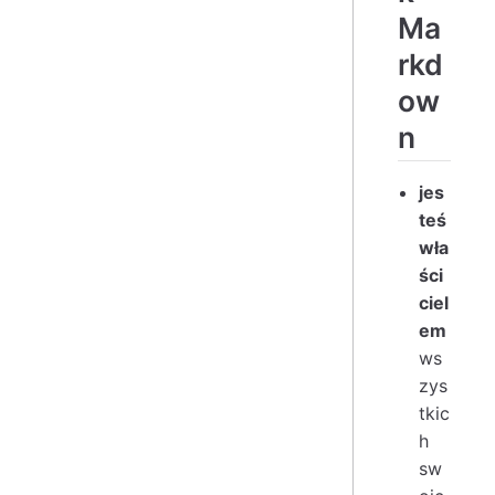
Ma
rkd
ow
n
jes
teś
wła
ści
ciel
em
ws
zys
tkic
h
sw