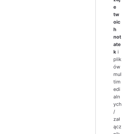
e
tw
oic
h
not
ate
k
i
plik
ów
mul
tim
edi
aln
ych
/
zał
ącz
nik