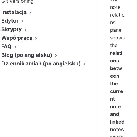
Git versioning
note
Instalacja
relatio
Edytor
ns
Skrypty
panel
Współpraca
shows
the
FAQ
relati
Blog (po angielsku)
ons
Dziennik zmian (po angielsku)
betw
een
the
curre
nt
note
and
linked
notes
sever