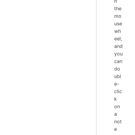
h
the
mo
use
wh
eel,
and
you
can
do
ubl
e-
clic
k
on
a
not
e