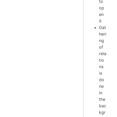
to
op
en
it
Gat
heri
ng
of
rela
tio
ns
is
do
ne
in
the
bac
kgr