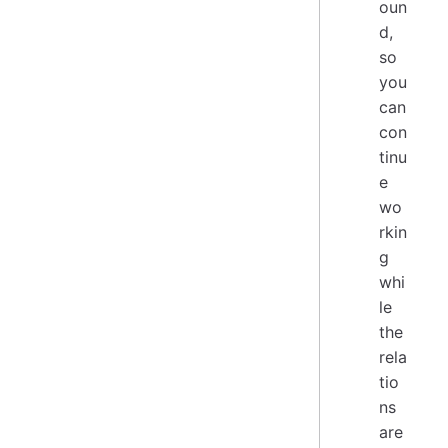
oun
d,
so
you
can
con
tinu
e
wo
rkin
g
whi
le
the
rela
tio
ns
are