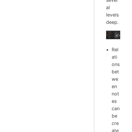
al
levels
deep.
Rel
ati
ons
bet
we
en
not
es
can
be
cre
ate