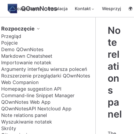
QOwnNotes
Rozpoczęcie
Instalacja
Kontakt
Wesprzyj
🌍
No
Rozpoczęcie
Przegląd
te
Pojęcie
Demo QOwnNotes
rel
Markdown Cheatsheet
Importowanie notatek
ati
Argumenty interfejsu wiersza poleceń
on
Rozszerzenie przeglądarki QOwnNotes
Web Companion
s
Homepage suggestion API
Command-line Snippet Manager
pa
QOwnNotes Web App
QOwnNotesAPI Nextcloud App
nel
Note relations panel
Wyszukiwanie notatek
Skróty
The