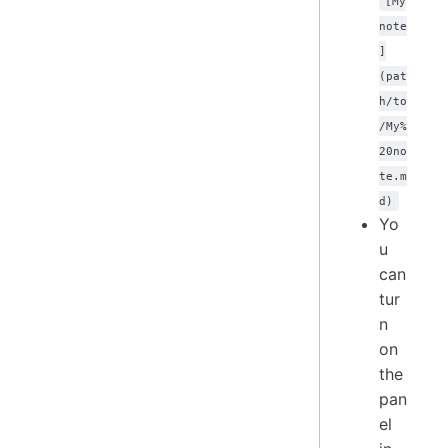
[My
note
]
(pat
h/to
/My%
20no
te.m
d)
Yo
u
can
tur
n
on
the
pan
el