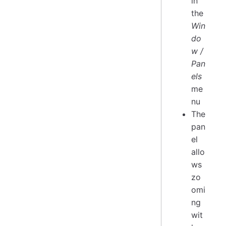
in
the
Win
do
w /
Pan
els
me
nu
The
pan
el
allo
ws
zo
omi
ng
wit