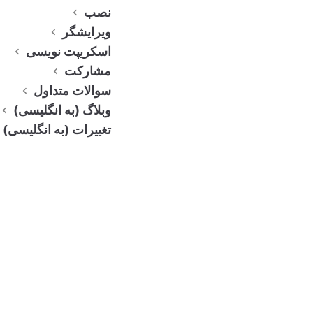
es
نصب
یاددا
ویرایشگر
ش
اسکریپت نویسی
ت
مشارکت
ها
سوالات متداول
را
وبلاگ (به انگلیسی)
به
تغییرات (به انگلیسی)
صو
رت
پرون
ده
های
مار
ک
داو
ن
در
پوش