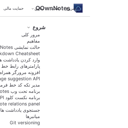
QOwnNotes
شروع
نصب
تماس
حمایت مالی
🌍
GitHub
مفاهیم
شروع
مرور کلی
مفاهیم
حالت نمایشی QOwnNotes
Markdown Cheatsheet
وارد کردن یادداشت ها
پارامترهای رابط خط فرمان
افزونه مرورگر همراه وب QOwnNotes
Homepage suggestion API
مدیر تکه کد خط فرمان
برنامه تحت وب QOwnNotes
برنامه نکست کلود QOwnNotesAPI
QOwnNotes
Note relations panel
جستجوی یادداشت ها
QO
میانبرها
wn
Git versioning
Not