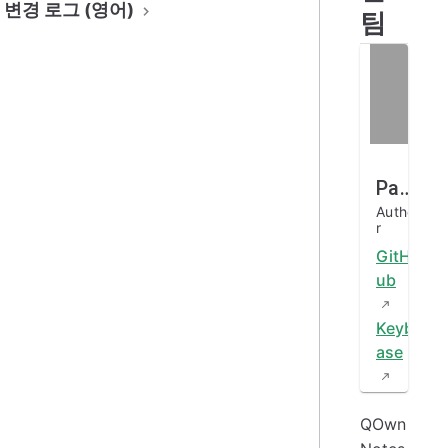
변경 로그 (영어)
팀
Patrizio Bekerle
Autho
r
GitH
ub
Keyb
ase
QOwn