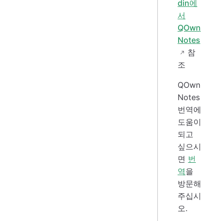
din에
서
QOwn
Notes
참
조
QOwn
Notes
번역에
도움이
되고
싶으시
면
번
역
을
방문해
주십시
오.