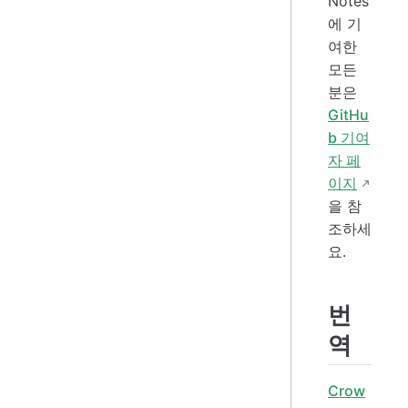
Notes
에 기
여한
모든
분은
GitHu
b 기여
자 페
이지
을 참
조하세
요.
번
역
Crow