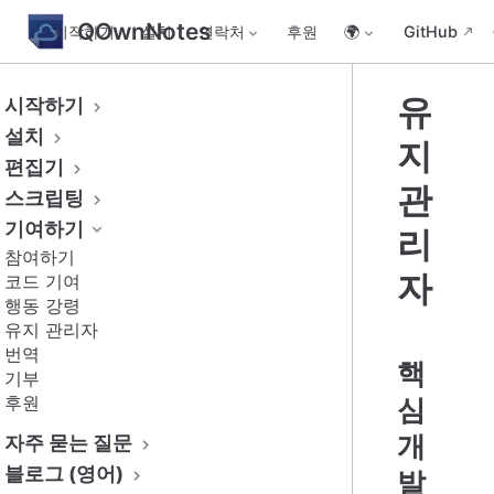
QOwnNotes
시작하기
설치
연락처
후원
🌍
GitHub
유
시작하기
설치
지
편집기
관
스크립팅
기여하기
리
참여하기
자
코드 기여
행동 강령
유지 관리자
번역
핵
기부
후원
심
개
자주 묻는 질문
블로그 (영어)
발