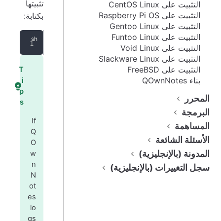
تثبيتها
التثبيت على CentOS Linux
التثبيت على Raspberry Pi OS
بكتابة:
التثبيت على Gentoo Linux
التثبيت على Funtoo Linux
sudo
 eopkg 
install
 qownnotes
التثبيت على Void Linux
التثبيت على Slackware Linux
التثبيت على FreeBSD
T
بناء QOwnNotes
i
p
المحرر
s
البرمجة
If
المساهمة
Q
الأسئلة الشائعة
O
المدونة (بالإنجليزية)
w
n
سجل التغييرات (بالإنجليزية)
N
ot
es
lo
gs