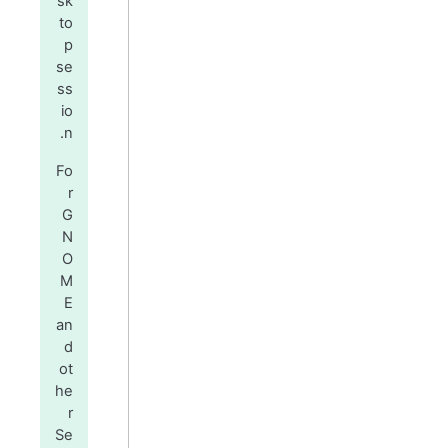
sk
to
p
se
ss
io
n.
Fo
r
G
N
O
M
E
an
d
ot
he
r
Se