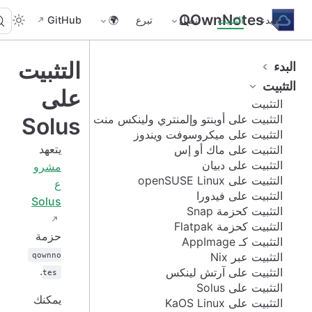
QOwnNotes
البدء
التثبيت
اتصل
تبرع
🌍
GitHub
التثبيت
البدء
التثبيت
على
التثبيت
التثبيت على أوبنتو وإلمنتري ولينكس منت
Solus
التثبيت على ميكروسوفت ويندوز
يتعهد
التثبيت على ماك أو إس
التثبيت على دبيان
مشرو
التثبيت على openSUSE Linux
ع
التثبيت على فيدورا
Solus
التثبيت كحزمة Snap
التثبيت كحزمة Flatpak
حزمة
التثبيت كـ AppImage
التثبيت عبر Nix
qownno
.
التثبيت على آرتش لينكس
tes
التثبيت على Solus
يمكنك
التثبيت على KaOS Linux