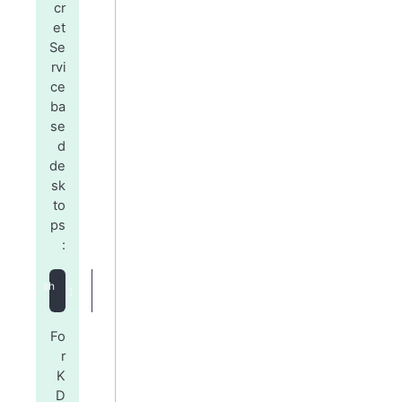
cr
et
Se
rvi
ce
ba
se
d
de
sk
to
ps
:
sudo
 eopkg 
install
 gnome-keyring libsecret seahorse
Fo
r
K
D