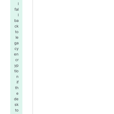
l
fal
l
ba
ck
to
le
ga
cy
en
cr
yp
tio
n
if
th
e
de
sk
to