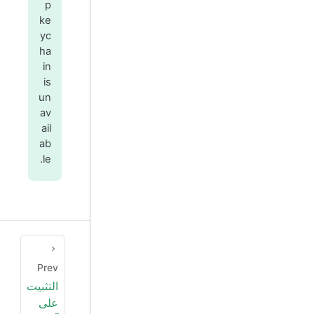
p
ke
yc
ha
in
is
un
av
ail
ab
le.
Prev
التثبيت
على