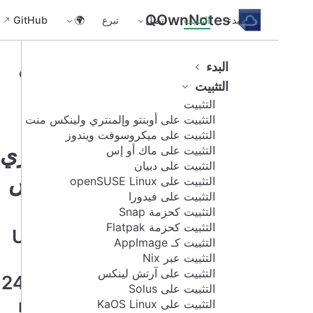
QOwnNotes
البدء
التثبيت
اتصل
تبرع
🌍
GitHub
التثبيت
البدء
التثبيت
على
التثبيت
التثبيت على أوبنتو وإلمنتري ولينكس منت
أوبنتو
التثبيت على ميكروسوفت ويندوز
وإلمنتري
التثبيت على ماك أو إس
التثبيت على دبيان
ولينكس
التثبيت على openSUSE Linux
التثبيت على فيدورا
منت
التثبيت كحزمة Snap
التثبيت كحزمة Flatpak
Ubuntu
التثبيت كـ AppImage
Linux
التثبيت عبر Nix
التثبيت على آرتش لينكس
24.04 or
التثبيت على Solus
newer,
التثبيت على KaOS Linux