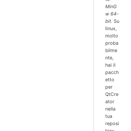
MinG
w 64-
bit
. Su
linux,
molto
proba
bilme
nte,
hai il
pacch
etto
per
QtCre
ator
nella
tua
reposi
tory.