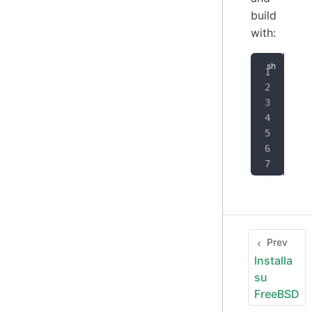
build
with:
# O
dev
# B
jus
# R
jus
Prev
Installa
su
FreeBSD