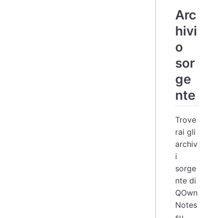
Arc
hivi
o
sor
ge
nte
Trove
rai gli
archiv
i
sorge
nte di
QOwn
Notes
su