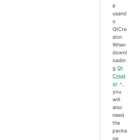
è
usand
o
QtCre
ator.
When
downl
oadin
g
Qt
Creat
or
,
you
will
also
need
the
packa
ge