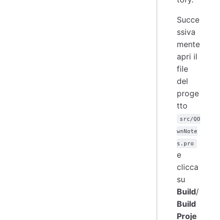
Succe
ssiva
mente
apri il
file
del
proge
tto
src/QO
wnNote
s.pro
e
clicca
su
Build
/
Build
Proje