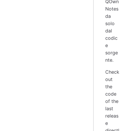
QOwn
Notes
da
solo
dal
codic
e
sorge
nte.
Check
out
the
code
of the
last
releas
e
directl