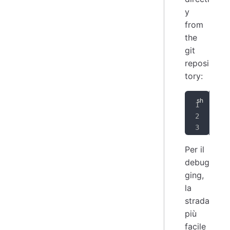
y
from
the
git
reposi
tory:
git
cd
 
git
Per il
debug
ging,
la
strada
più
facile