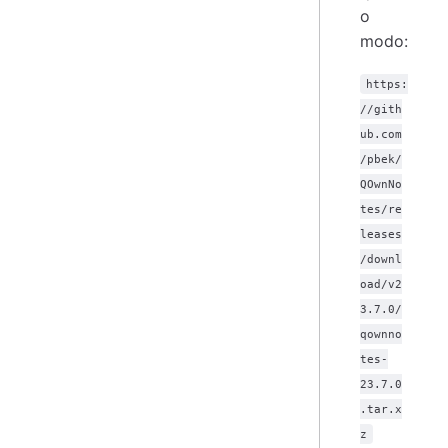
o
modo:
https:
//gith
ub.com
/pbek/
QOwnNo
tes/re
leases
/downl
oad/v2
3.7.0/
qownno
tes-
23.7.0
.tar.x
z