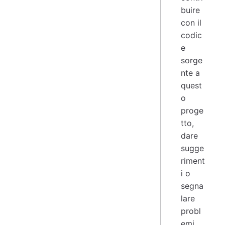
buire
con il
codic
e
sorge
nte a
quest
o
proge
tto,
dare
sugge
riment
i o
segna
lare
probl
emi