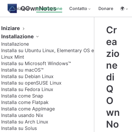
QOwnNotes
Iniziare
Installazione
Contatto
Donare
🌍
Cr
Iniziare
Installazione
ea
Installazione
Installa su Ubuntu Linux, Elementary OS e
zio
Linux Mint
ne
Installa su Microsoft Windows™
Installa su macOS™
di
Installa su Debian Linux
Installa su openSUSE Linux
Q
Installa su Fedora Linux
Installa come Snap
O
Installa come Flatpak
Installa come AppImage
wn
Installa usando Nix
No
Installa su Arch Linux
Installa su Solus