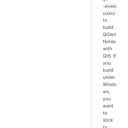
qtwebs
ockets
to
build
QOwn
Notes
with
Qt6. If
you
build
under
Windo
ws,
you
want
to
stick
to