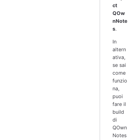
ct
QOw
nNote
s
.
In
altern
ativa,
se sai
come
funzio
na,
puoi
fare il
build
di
QOwn
Notes