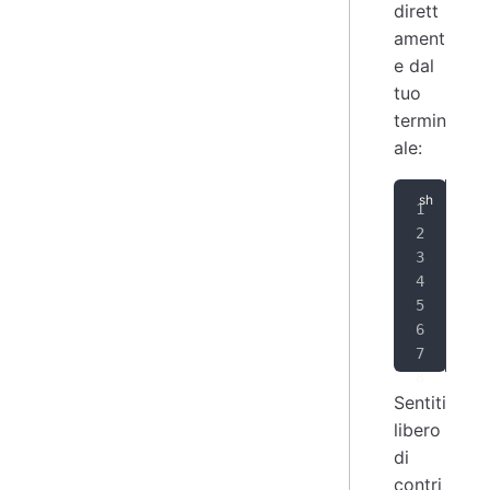
dirett
ament
e dal
tuo
termin
ale:
cd
 
# b
lre
# p
qma
mak
Sentiti
libero
di
contri