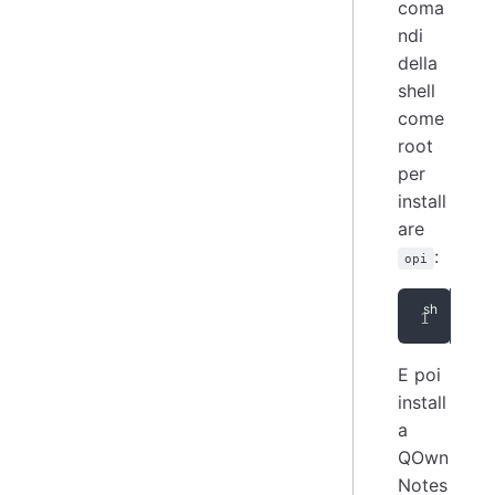
coma
ndi
della
shell
come
root
per
install
are
:
opi
zyp
E poi
install
a
QOwn
Notes