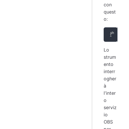
con
quest
o:
opi
Lo
strum
ento
interr
ogher
à
l'inter
o
serviz
io
OBS