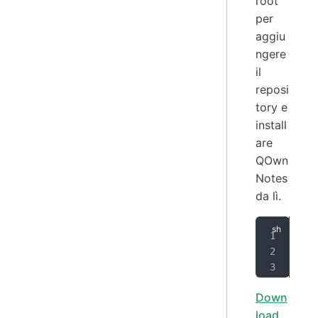
root
per
aggiu
ngere
il
reposi
tory e
install
are
QOwn
Notes
da lì.
zyp
zyp
zyp
Down
load