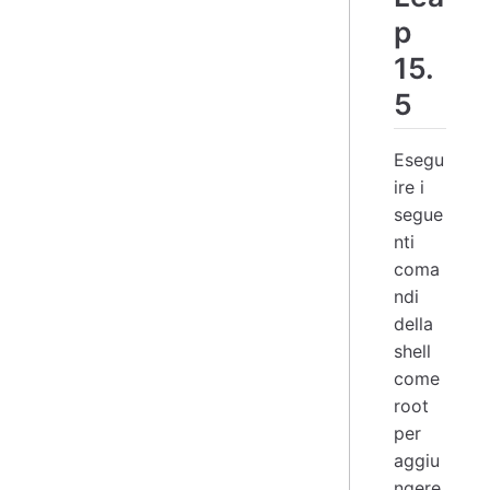
p
15.
5
Esegu
ire i
segue
nti
coma
ndi
della
shell
come
root
per
aggiu
ngere