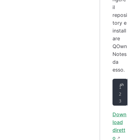
il
reposi
tory e
install
are
QOwn
Notes
da
esso.
zyp
zyp
zyp
Down
load
dirett
o