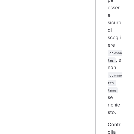
per
esser
e
sicuro
di
scegli
ere
qownno
, e
tes
non
qownno
tes-
lang
se
richie
sto.
Contr
olla