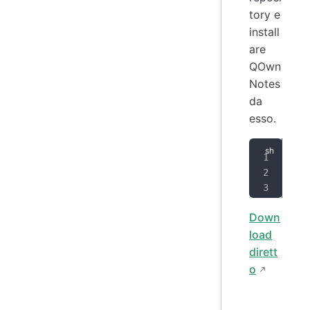
tory e
install
are
QOwn
Notes
da
esso.
zyp
zyp
zyp
Down
load
dirett
o