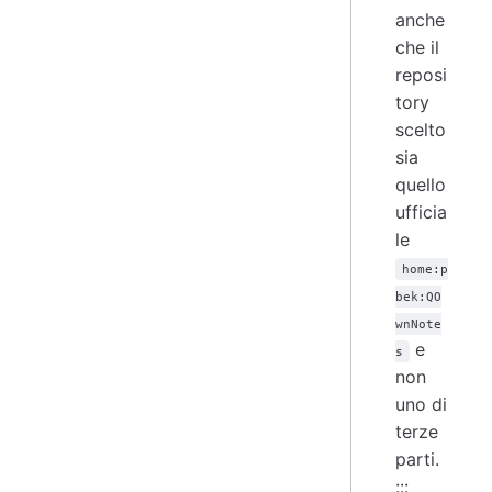
anche
che il
reposi
tory
scelto
sia
quello
ufficia
le
home:p
bek:QO
wnNote
e
s
non
uno di
terze
parti.
:::