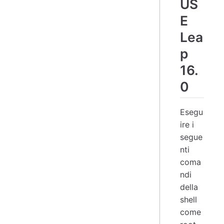
US
E
Lea
p
16.
0
Esegu
ire i
segue
nti
coma
ndi
della
shell
come