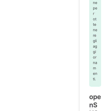
ne
pe
r
ot
te
ne
re
gli
ag
gi
or
na
m
en
ti.
ope
nS