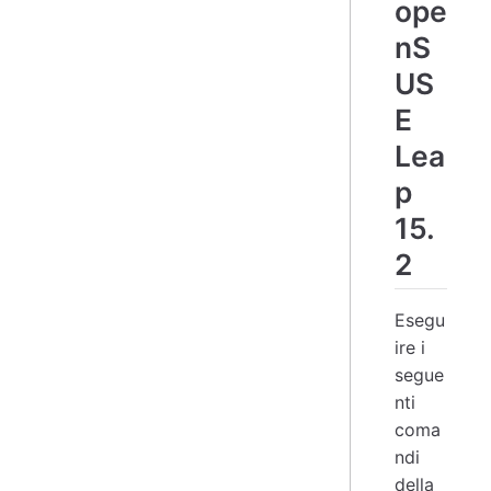
ope
nS
US
E
Lea
p
15.
2
Esegu
ire i
segue
nti
coma
ndi
della