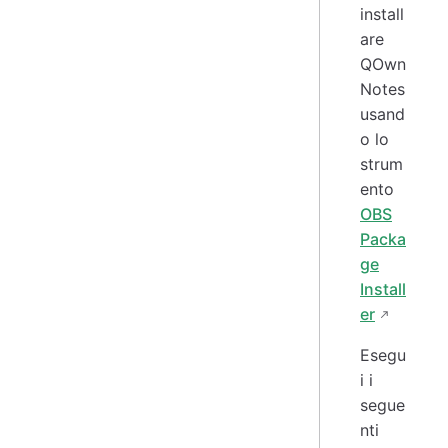
install
are
QOwn
Notes
usand
o lo
strum
ento
OBS
Packa
ge
Install
er
Esegu
i i
segue
nti