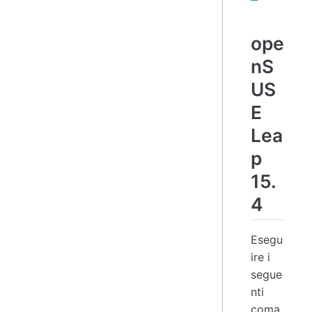
ope
nS
US
E
Lea
p
15.
4
Esegu
ire i
segue
nti
coma