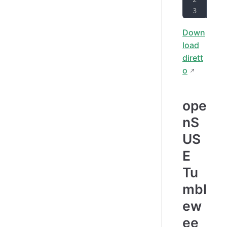
zyp
Down
load
dirett
o
ope
nS
US
E
Tu
mbl
ew
ee