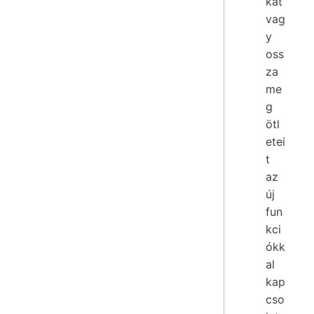
kat
vag
y
oss
za
me
g
ötl
etei
t
az
új
fun
kci
ókk
al
kap
cso