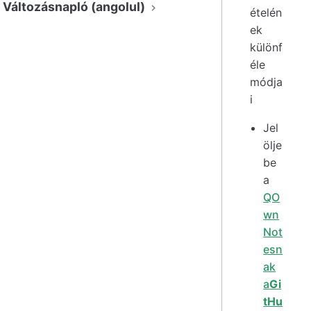
Változásnapló (angolul)
ételén
ek
különf
éle
módja
i
Jel
ölje
be
a
QO
wn
Not
esn
ak
a
Gi
tHu