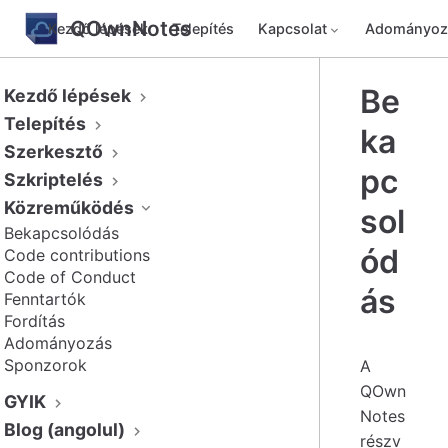
QOwnNotes
Kezdő lépések
Telepítés
Kapcsolat
Adományoz
Be
Kezdő lépések
Telepítés
ka
Szerkesztő
pc
Szkriptelés
Közreműködés
sol
Bekapcsolódás
ód
Code contributions
Code of Conduct
ás
Fenntartók
Fordítás
Adományozás
Sponzorok
A
QOwn
GYIK
Notes
Blog (angolul)
részv