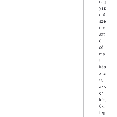
nag
ysz
erű
sze
rke
szt
ő
sé
má
t
kés
zíte
tt,
akk
or
kérj
ük,
teg