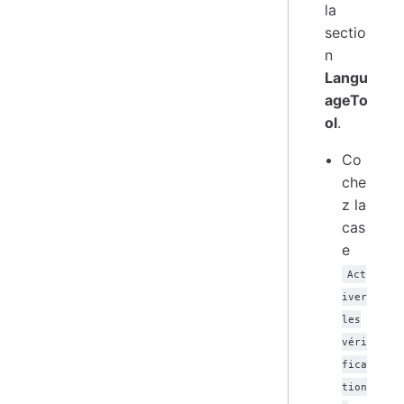
la
sectio
n
Langu
ageTo
ol
.
Co
che
z la
cas
e
Act
iver
les
véri
fica
tion