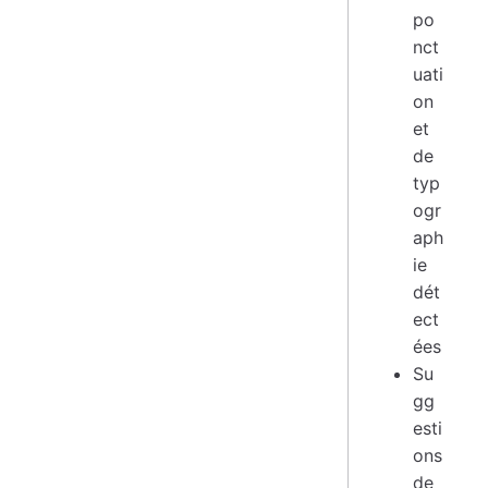
po
nct
uati
on
et
de
typ
ogr
aph
ie
dét
ect
ées
Su
gg
esti
ons
de