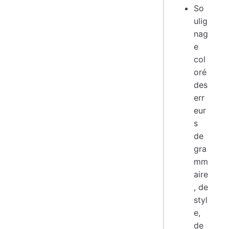
So
ulig
nag
e
col
oré
des
err
eur
s
de
gra
mm
aire
, de
styl
e,
de