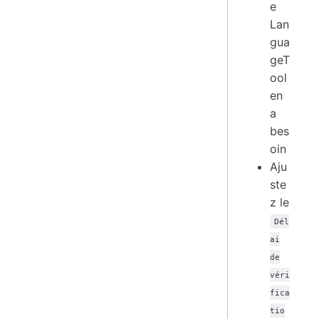
e
Lan
gua
geT
ool
en
a
bes
oin
Aju
ste
z le
Dél
ai
de
véri
fica
tio