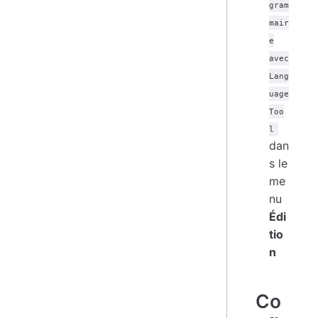
gram
mair
e
avec
Lang
uage
Too
l
dan
s le
me
nu
Édi
tio
n
Co