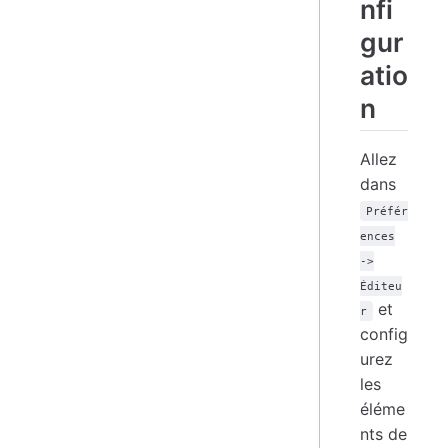
nfi
gur
atio
n
Allez
dans
Préfér
ences
->
Éditeu
et
r
config
urez
les
éléme
nts de