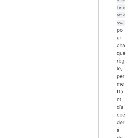
form
atio
ns…
po
ur
cha
que
règ
le,
per
me
tta
nt
d’a
ccé
der
à
de