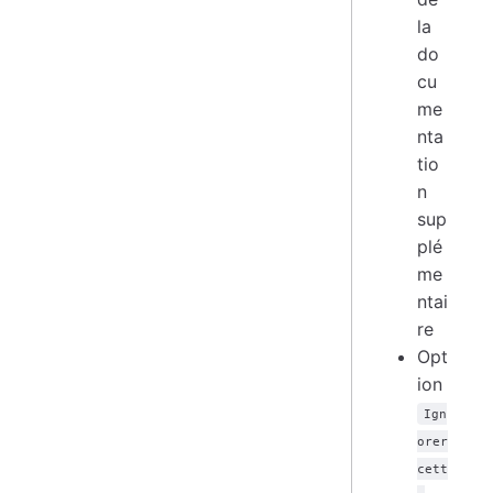
la
do
cu
me
nta
tio
n
sup
plé
me
ntai
re
Opt
ion
Ign
orer
cett