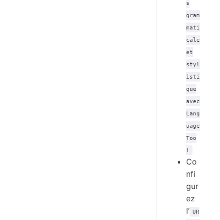
s
gram
mati
cale
et
styl
isti
que
avec
Lang
uage
Too
l
Co
nfi
gur
ez
l’
UR