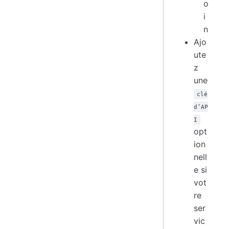
o
i
n
Ajo
ute
z
une
clé
d’AP
I
opt
ion
nell
e si
vot
re
ser
vic