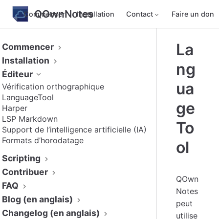
QOwnNotes
Commencer
Installation
Contact
Faire un don
La
Commencer
Installation
ng
Éditeur
ua
Vérification orthographique
LanguageTool
ge
Harper
LSP Markdown
To
Support de l’intelligence artificielle (IA)
Formats d’horodatage
ol
Scripting
Contribuer
QOwn
FAQ
Notes
Blog (en anglais)
peut
Changelog (en anglais)
utilise