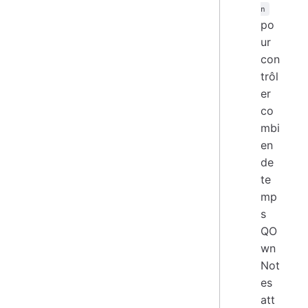
n
po
ur
con
trôl
er
co
mbi
en
de
te
mp
s
QO
wn
Not
es
att