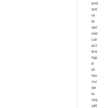
end
ent
re
le
der
nier
car
act
ère
tap
é
et
l’en
voi
de
la
req
uêt