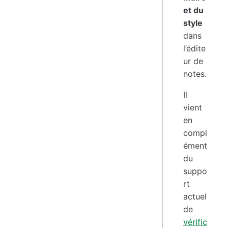
et du
style
dans
l’édite
ur de
notes.
Il
vient
en
compl
ément
du
suppo
rt
actuel
de
vérific