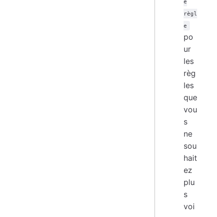
e
règl
e
po
ur
les
règ
les
que
vou
s
ne
sou
hait
ez
plu
s
voi