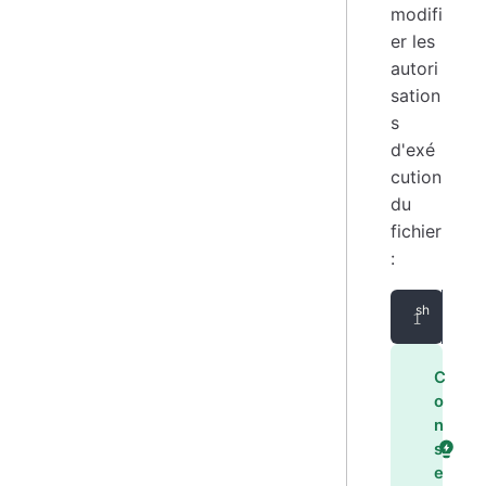
modifi
er les
autori
sation
s
d'exé
cution
du
fichier
:
chm
C
o
n
s
e