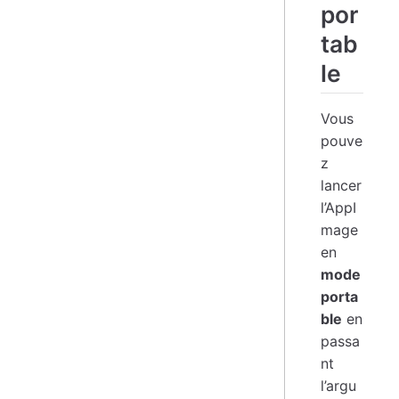
por
tab
le
Vous
pouve
z
lancer
l’AppI
mage
en
mode
porta
ble
en
passa
nt
l’argu