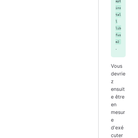
apt
ins
tal
l
lib
fus
e2
.
Vous
devrie
z
ensuit
e être
en
mesur
e
d'exé
cuter