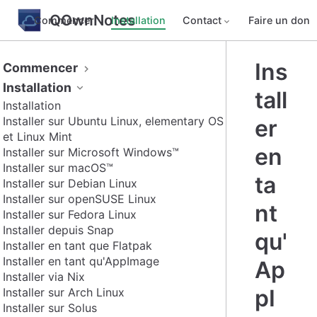
QOwnNotes
Commencer
Installation
Contact
Faire un don
Ins
Commencer
Installation
tall
Installation
Installer sur Ubuntu Linux, elementary OS
er
et Linux Mint
en
Installer sur Microsoft Windows™
Installer sur macOS™
ta
Installer sur Debian Linux
Installer sur openSUSE Linux
nt
Installer sur Fedora Linux
Installer depuis Snap
qu'
Installer en tant que Flatpak
Installer en tant qu'AppImage
Ap
Installer via Nix
pI
Installer sur Arch Linux
Installer sur Solus