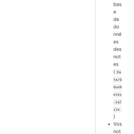
bas
e
de
do
nné
es
des
not
es
(
Da
ta/Q
OwnN
otes
.sql
ite
)
Vos
not