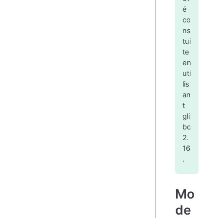
é
co
ns
tui
te
en
uti
lis
an
t
gli
bc
2.
16
.
Mo
de