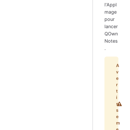
l'AppI
mage
pour
lancer
QOwn
Notes
.
A
v
e
r
t
i
s
s
e
m
e