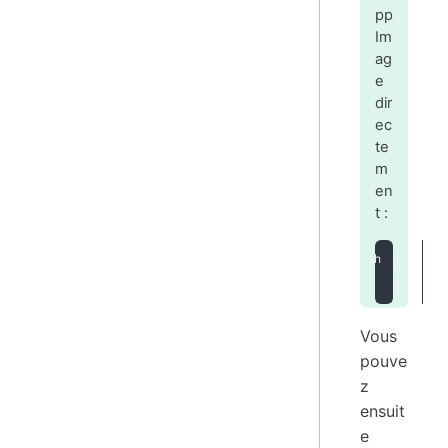
pp
Im
ag
e
dir
ec
te
m
en
t :
#
c
Vous
pouve
z
ensuit
e