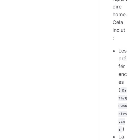
oire
home.
Cela
inclut
:
Les
pré
fér
enc
es
(
Da
ta/Q
OwnN
otes
.in
)
i
La