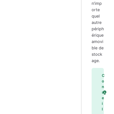
n’imp
orte
quel
autre
périph
érique
amovi
ble de
stock
age.
C
o
n
s
e
i
l