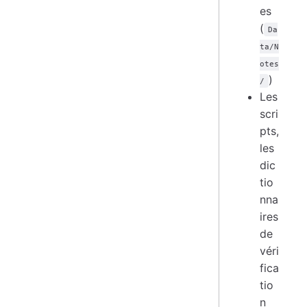
es
(
Da
ta/N
otes
)
/
Les
scri
pts,
les
dic
tio
nna
ires
de
véri
fica
tio
n