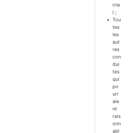
rrie
l ;
Tou
tes
les
aut
res
con
dui
tes
qui
po
urr
aie
nt
rais
onn
abl