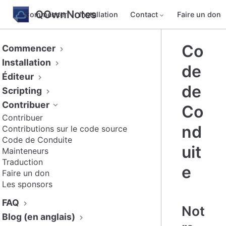
QOwnNotes
Commencer
Installation
Contact
Faire un don
Co
Commencer
Installation
de
Éditeur
de
Scripting
Contribuer
Co
Contribuer
nd
Contributions sur le code source
Code de Conduite
uit
Mainteneurs
Traduction
e
Faire un don
Les sponsors
FAQ
Not
Blog (en anglais)