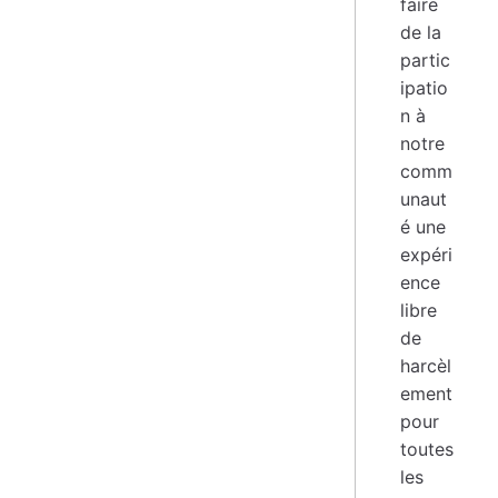
faire
de la
partic
ipatio
n à
notre
comm
unaut
é une
expéri
ence
libre
de
harcèl
ement
pour
toutes
les