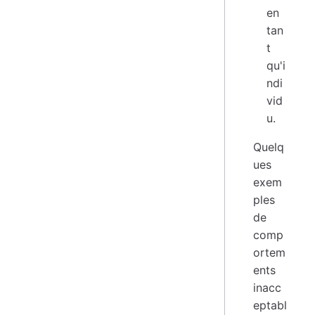
en
tan
t
qu'i
ndi
vid
u.
Quelq
ues
exem
ples
de
comp
ortem
ents
inacc
eptabl