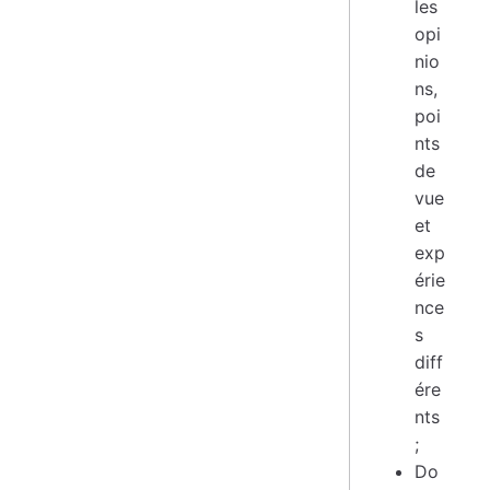
les
opi
nio
ns,
poi
nts
de
vue
et
exp
érie
nce
s
diff
ére
nts
;
Do