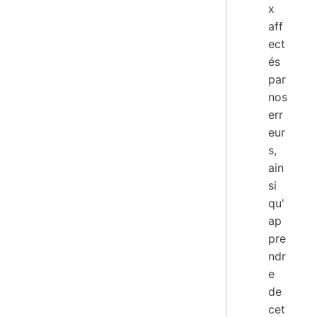
x
aff
ect
és
par
nos
err
eur
s,
ain
si
qu'
ap
pre
ndr
e
de
cet