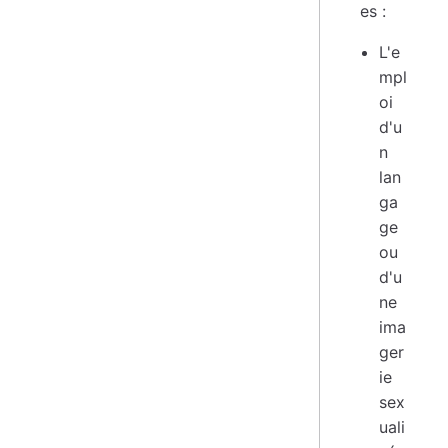
es :
L'e
mpl
oi
d'u
n
lan
ga
ge
ou
d'u
ne
ima
ger
ie
sex
uali