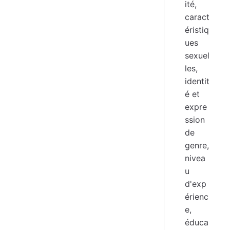
ité,
caract
éristiq
ues
sexuel
les,
identit
é et
expre
ssion
de
genre,
nivea
u
d'exp
érienc
e,
éduca