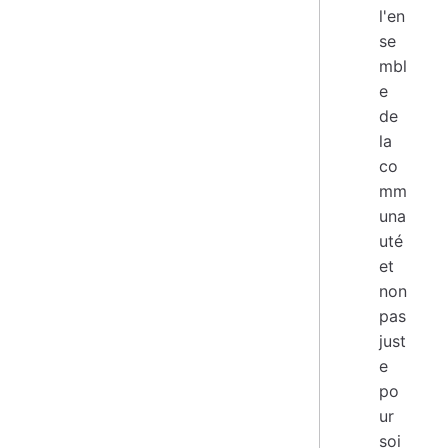
l'en
se
mbl
e
de
la
co
mm
una
uté
et
non
pas
just
e
po
ur
soi