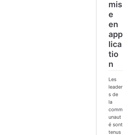
mis
e
en
app
lica
tio
n
Les
leader
s de
la
comm
unaut
é sont
tenus