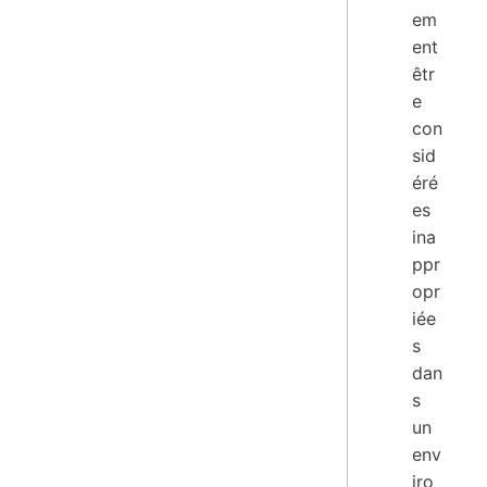
em
ent
êtr
e
con
sid
éré
es
ina
ppr
opr
iée
s
dan
s
un
env
iro