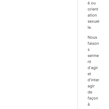
é ou
orient
ation
sexuel
le.
Nous
faison
s
serme
nt
d'agir
et
d'inter
agir
de
façon
à