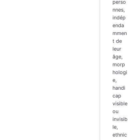
perso
nnes,
indép
enda
mmen
t de
leur
âge,
morp
hologi
e,
handi
cap
visible
ou
invisib
le,
ethnic