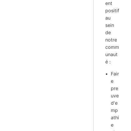
ent
positif
au
sein
de
notre
comm
unaut
é :
Fair
e
pre
uve
d'e
mp
athi
e