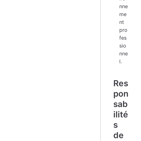
nne
me
nt
pro
fes
sio
nne
l.
Res
pon
sab
ilité
s
de