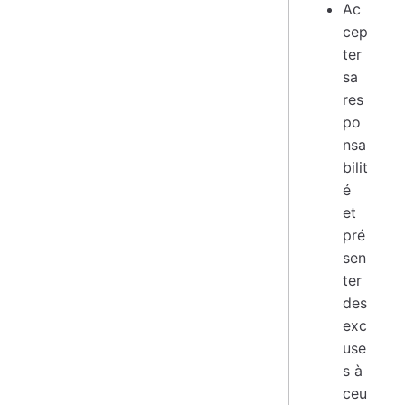
Ac
cep
ter
sa
res
po
nsa
bilit
é
et
pré
sen
ter
des
exc
use
s à
ceu