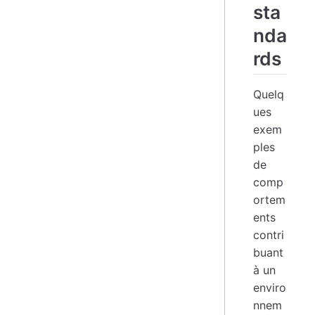
sta
nda
rds
Quelq
ues
exem
ples
de
comp
ortem
ents
contri
buant
à un
enviro
nnem