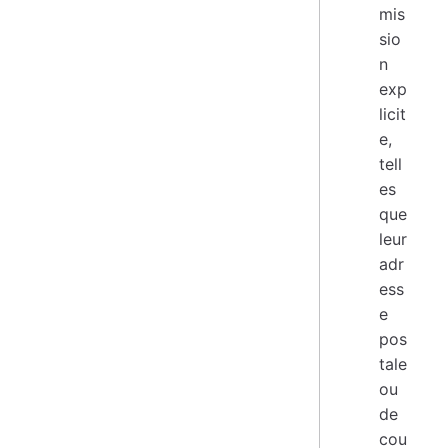
mis
sio
n
exp
licit
e,
tell
es
que
leur
adr
ess
e
pos
tale
ou
de
cou