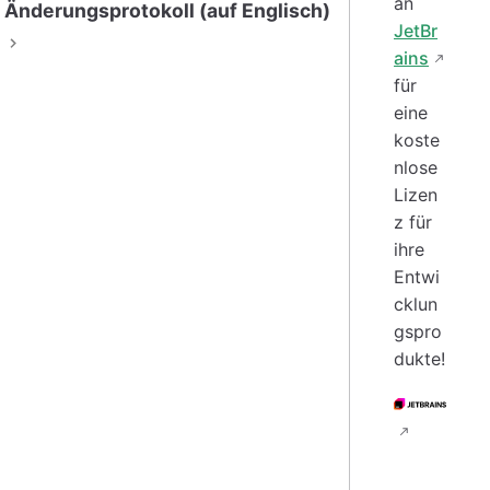
an
Änderungsprotokoll (auf Englisch)
JetBr
ains
für
eine
koste
nlose
Lizen
z für
ihre
Entwi
cklun
gspro
dukte!