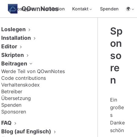
QOwnNotes
Loslegen
Installation
Kontakt
Spenden
🌍
Sp
Loslegen
Installation
on
Editor
so
Skripten
Beitragen
re
Werde Teil von QOwnNotes
n
Code contributions
Verhaltenskodex
Betreiber
Übersetzung
Ein
Spenden
große
Sponsoren
s
FAQ
Danke
schön
Blog (auf Englisch)