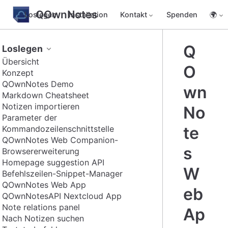
QOwnNotes
Loslegen
Installation
Kontakt
Spenden
🌍
Q
Loslegen
Übersicht
O
Konzept
QOwnNotes Demo
wn
Markdown Cheatsheet
Notizen importieren
No
Parameter der
te
Kommandozeilenschnittstelle
QOwnNotes Web Companion-
s
Browsererweiterung
Homepage suggestion API
W
Befehlszeilen-Snippet-Manager
QOwnNotes Web App
eb
QOwnNotesAPI Nextcloud App
Note relations panel
Ap
Nach Notizen suchen