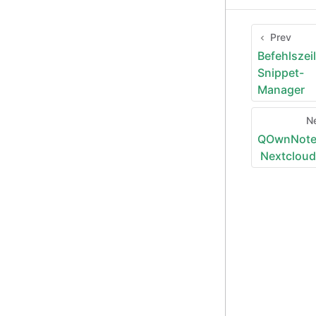
Prev
Befehlszei
Snippet-
Manager
N
QOwnNote
Nextcloud