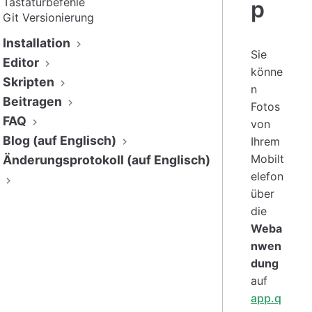
Tastaturbefehle
p
Git Versionierung
Installation
Sie
Editor
könne
Skripten
n
Beitragen
Fotos
FAQ
von
Blog (auf Englisch)
Ihrem
Mobilt
Änderungsprotokoll (auf Englisch)
elefon
über
die
Weba
nwen
dung
auf
app.q