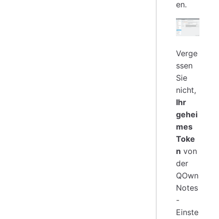
en.
Verge
ssen
Sie
nicht,
Ihr
gehei
mes
Toke
n
von
der
QOwn
Notes
-
Einste