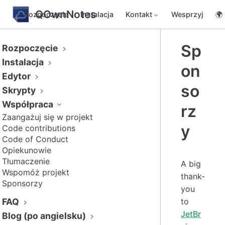
QOwnNotes
Rozpoczęcie
Instalacja
Kontakt
Wesprzyj
🌍
Sp
Rozpoczęcie
Instalacja
on
Edytor
so
Skrypty
Współpraca
rz
Zaangażuj się w projekt
y
Code contributions
Code of Conduct
Opiekunowie
Tłumaczenie
A big
Wspomóż projekt
thank-
Sponsorzy
you
FAQ
to
JetBr
Blog (po angielsku)