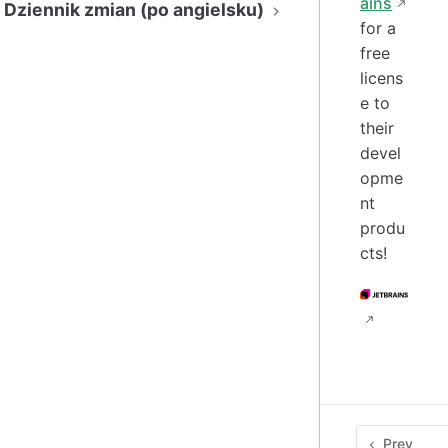
ains
Dziennik zmian (po angielsku)
for a
free
licens
e to
their
devel
opme
nt
produ
cts!
Prev