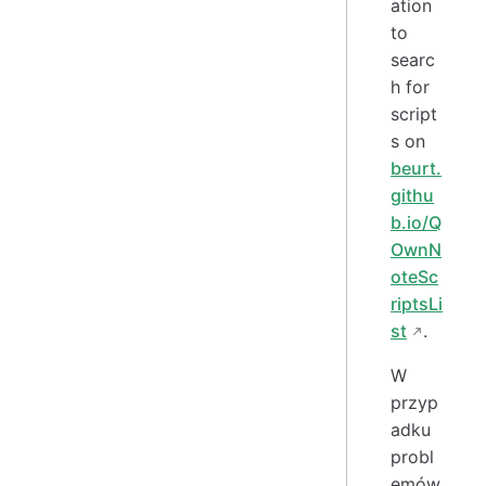
ation
to
searc
h for
script
s on
beurt.
githu
b.io/Q
OwnN
oteSc
riptsLi
st
.
W
przyp
adku
probl
emów