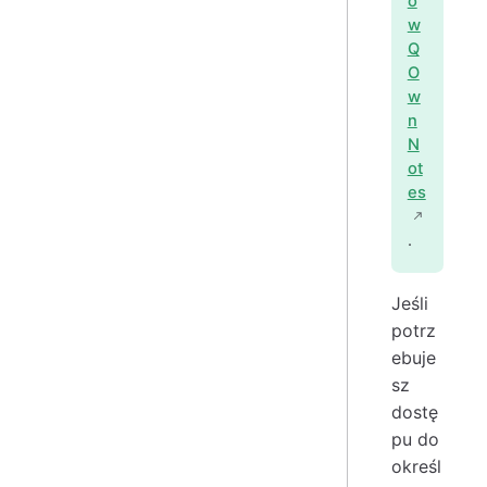
ó
w
Q
O
w
n
N
ot
es
.
Jeśli
potrz
ebuje
sz
dostę
pu do
określ