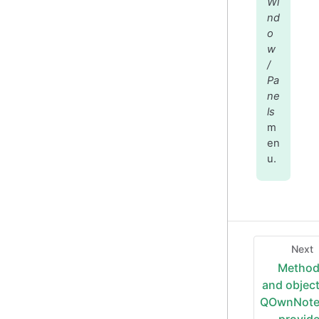
Wi
nd
o
w
/
Pa
ne
ls
m
en
u.
Next
Metho
and objec
QOwnNote
provid