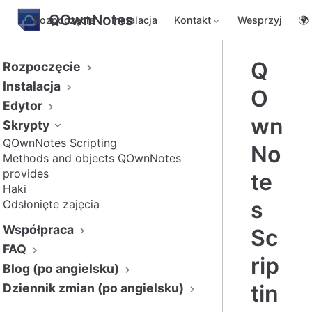
QOwnNotes
Rozpoczęcie
Instalacja
Kontakt
Wesprzyj
🌍
Q
Rozpoczęcie
Instalacja
O
Edytor
wn
Skrypty
QOwnNotes Scripting
No
Methods and objects QOwnNotes
provides
te
Haki
s
Odsłonięte zajęcia
Współpraca
Sc
FAQ
rip
Blog (po angielsku)
tin
Dziennik zmian (po angielsku)