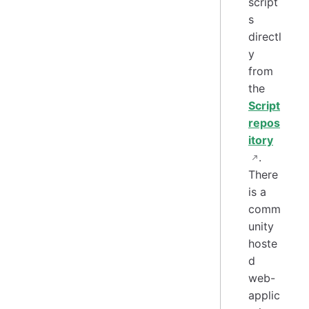
script
s
directl
y
from
the
Script
repos
itory
.
There
is a
comm
unity
hoste
d
web-
applic