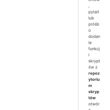
,
pytań
lub
próśb
o
dodan
ie
funkcj
i
skrypt
ów z
repoz
ytoriu
m
skryp
tów
otwór
z