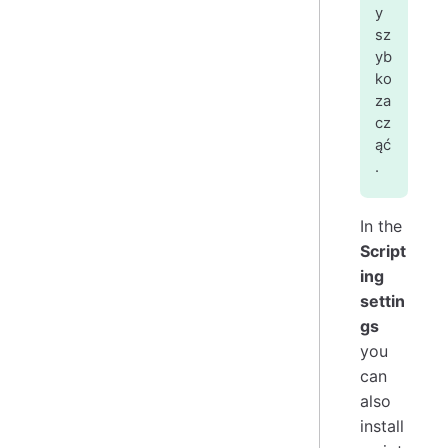
y
sz
yb
ko
za
cz
ąć
.
In the
Script
ing
settin
gs
you
can
also
install