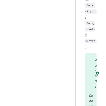
Dodaj
skrypt
/
Dodaj
lokaln
y
skrypt
).
P
o
r
a
d
y
Za
po
zn