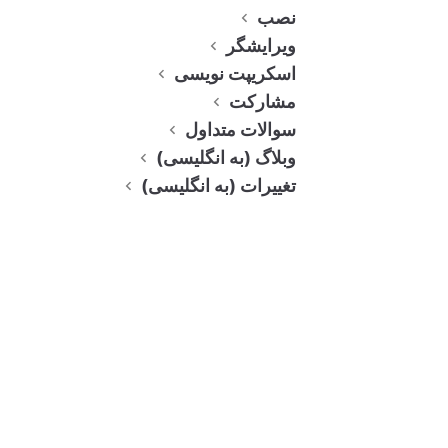
page
نصب
ویرایشگر
sugges
اسکریپت نویسی
tionUr
مشارکت
l
سوالات متداول
suppo
وبلاگ (به انگلیسی)
rt,
تغییرات (به انگلیسی)
backe
d by
the
same
book
mark
parsin
g/inde
xing
used
by the