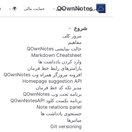
QOwnNotes
شروع
نصب
تماس
حمایت مالی
🌍
GitHub
Homepage
شروع
مرور کلی
suggestion
مفاهیم
حالت نمایشی QOwnNotes
API
Markdown Cheatsheet
وارد کردن یادداشت ها
QOwn
پارامترهای رابط خط فرمان
Notes
افزونه مرورگر همراه وب QOwnNotes
can
Homepage suggestion API
expos
مدیر تکه کد خط فرمان
e a
برنامه تحت وب QOwnNotes
local
برنامه نکست کلود QOwnNotesAPI
Note relations panel
HTTP
جستجوی یادداشت ها
endpo
میانبرها
int for
Git versioning
Home